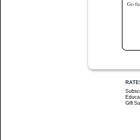
Go fu
RATE
Subscr
Educat
Gift S