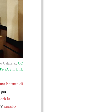
o Calabria.,
CC
BY-SA 2.5
,
Link
una battuta di
per
erà la
V
secolo