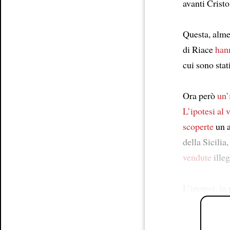
avanti Cristo
Questa, alme
di Riace
han
cui sono stati
Ora però
un’
L’ipotesi al 
scoperte
un a
della Sicilia
vendute
ille
L’ipotesi, in