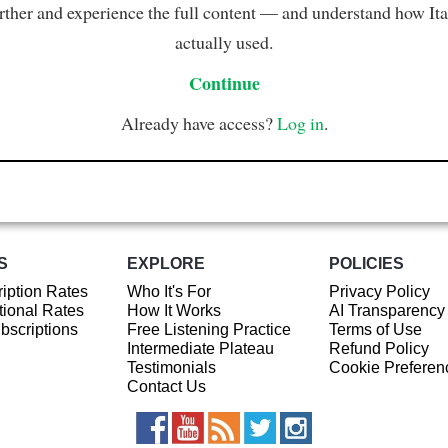
rther and experience the full content — and understand how Ital
actually used.
Continue
Already have access?
Log in
.
S
EXPLORE
POLICIES
iption Rates
Who It's For
Privacy Policy
ional Rates
How It Works
AI Transparency
ubscriptions
Free Listening Practice
Terms of Use
Intermediate Plateau
Refund Policy
Testimonials
Cookie Preferen
Contact Us