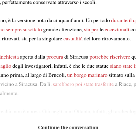
, perfettamente conservate attraverso i secoli.
no, è la versione nota da cinquant’anni. Un periodo
durante il 
no sempre suscitato
grande attenzione,
sia per
le
eccezionali
co
 ritrovati, sia per la singolare
casualità
del loro ritrovamento.
inchiesta
aperta dalla
procura
di Siracusa
potrebbe riscrivere
qu
vaglio
degli investigatori, infatti, è che le due statue
siano state i
nno prima, al largo di Brucoli,
un borgo marinaro
situato sulla
, vicino a Siracusa. Da lì,
sarebbero poi state trasferite
a Riace, 
galmente.
 realtà, non è nuova. Già negli anni Ottanta, infatti, gli archeolo
Continue the conversation