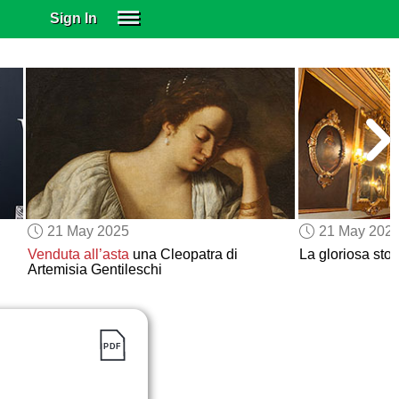
Sign In
SIGN IN
SUBSCRIBE
EDUCATIONAL LICENSES
GIFT CARDS
OTHER LANGUAGES
ABOUT US
ALEXA
21 May 2025
21 May 202
ADJUST COLORS
Venduta all’asta
una Cleopatra di
La gloriosa stor
Artemisia Gentileschi