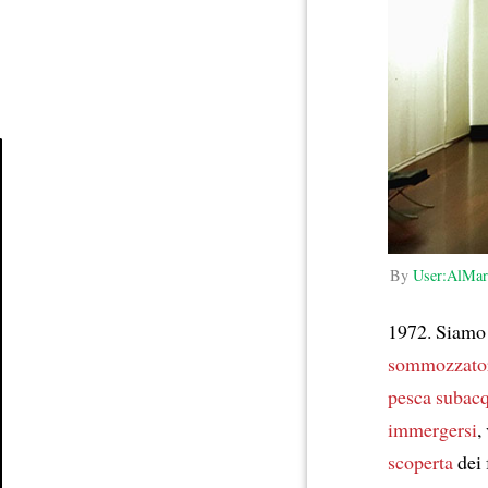
Article
By
User:AlMar
1972. Siamo 
sommozzato
pesca subac
immergersi
,
scoperta
dei 