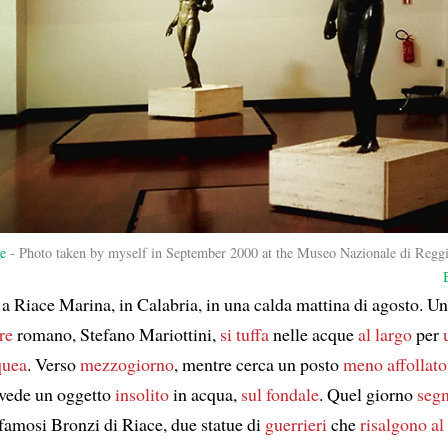
e
- Photo taken by myself in September 2000 at the Museo Nazionale di Reggi
a Riace Marina, in Calabria, in una calda mattina di agosto. Un
re
romano, Stefano Mariottini,
si tuffa
nelle acque
al largo
per
quea
. Verso
mezzogiorno
, mentre cerca un posto
meno affollato
 vede un oggetto
insolito
in acqua,
sul fondale
. Quel giorno
segn
famosi Bronzi di Riace, due statue di
guerrieri
che
risalgono al