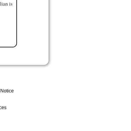
ian is
 Notice
ces