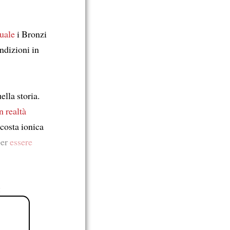
quale
i Bronzi
ndizioni in
ella storia.
n realtà
 costa ionica
per
essere
g