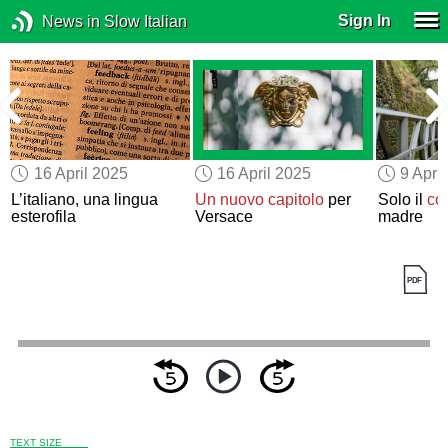
Sign In
News in Slow Italian
16 April 2025
16 April 2025
9 Apri
L’italiano, una lingua
Un nuovo capitolo
per
Solo il
co
esterofila
Versace
madre
TEXT SIZE