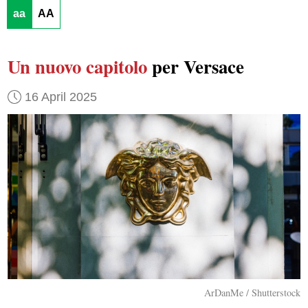
aa
AA
Un nuovo capitolo
per Versace
16 April 2025
ArDanMe / Shutterstock