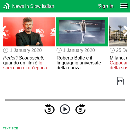
Sign In
News in Slow Italian
1 January 2020
1 January 2020
25 De
Perfetti Sconosciuti
,
Roberto Bolle e il
Milano, u
i
quando un film è
lo
linguaggio universale
Capodan
specchio di un’epoca
della danza
della sost
TEXT SIZE