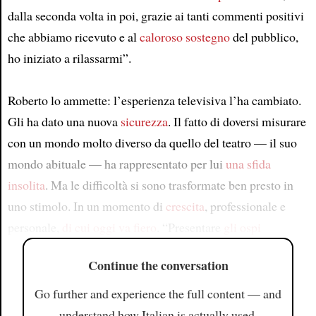
dalla seconda volta in poi, grazie ai tanti commenti positivi
che abbiamo ricevuto e al
caloroso sostegno
del pubblico,
ho iniziato a rilassarmi”.
Roberto lo ammette: l’esperienza televisiva l’ha cambiato.
Gli ha dato una nuova
sicurezza
. Il fatto di doversi misurare
con un mondo molto diverso da quello del teatro — il suo
mondo abituale — ha rappresentato per lui
una sfida
insolita
. Ma le difficoltà si sono trasformate ben presto in
uno stimolo. In un momento di
crescita
, professionale e
personale,
di cui oggi va fiero
. “Presentare
gli ospi
Continue the conversation
Go further and experience the full content — and
understand how Italian is actually used.