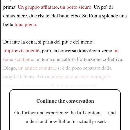
prima.
Un gruppo affiatato
,
un porto sicuro
. Un po’ di
chiacchiere, due risate, del buon cibo. Su Roma splende una
bella
luna piena
.
Durante la cena, si parla del più e del meno.
Improvvisamente
, però, la conversazione devia verso
un
tema scottante
, un tema che cattura l’attenzione collettiva.
Diego,
un amico comune
, si è da poco separato dalla
moglie, Chiara. Aveva
una relazione extraconiugale
segreta
.
A quanto pare
, Chiara ha scoperto tu
Continue the conversation
Go further and experience the full content — and
understand how Italian is actually used.