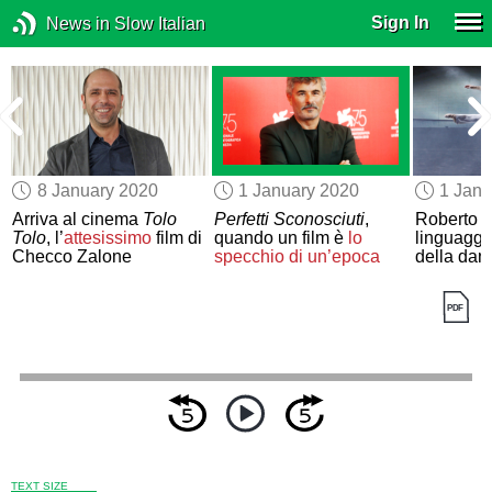
Sign In
News in Slow Italian
8 January 2020
1 January 2020
1 Janu
Arriva al cinema
Tolo
Perfetti Sconosciuti
,
Roberto Bo
Tolo
, l’
attesissimo
film di
quando un film è
lo
linguaggi
Checco Zalone
specchio di un’epoca
della dan
TEXT SIZE