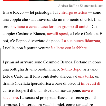
Andrea Raffin / Shutterstock.com
Eva e Rocco — lei psicologa, lui
chirurgo estetico
— sono
una coppia che sta attraversando un momento di crisi. Una
sera,
invitano a cena a casa loro un gruppo di amici
. Due
coppie: Cosimo e Bianca,
novelli sposi
, e Lele e Carlotta. E
poi, c’è Peppe, divorziato da poco.
La sua nuova fidanzata
,
Lucilla, non è potuta venire:
è a letto con la febbre
.
I primi ad arrivare sono Cosimo e Bianca. Portano in dono
Article
una bottiglia di vino biodinamico.
Subito dopo
, arrivano
Lele e Carlotta. Il loro contributo alla cena è
una torta
: un
tiramisù, delizia ipercalorica a base di biscotti
imbevuti di
caffè e ricoperti di una miscela di mascarpone,
uova e
zucchero
. La serata si prospetta rilassante, senza grandi
sorprese. Una serata tra vecchi amici, come tante altre