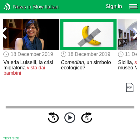
Sign In
News in Slow Italian
18 December 2019
18 December 2019
11 De
Valeria Luiselli, la crisi
Comedian
, un simbolo
Sicilia,
so
migratoria
vista dai
ecologico?
museo Ma
bambini
TEXT SIZE