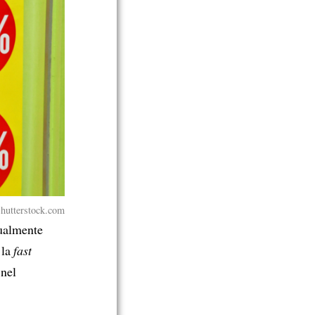
Shutterstock.com
tualmente
 la
fast
 nel