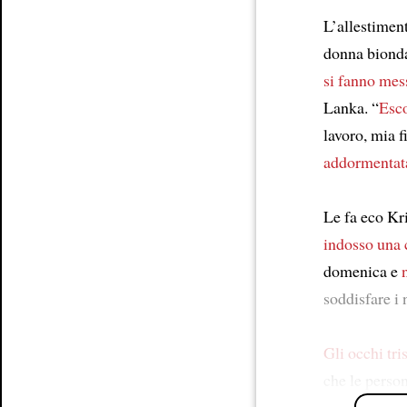
L’allestimen
donna bionda
si fanno mes
Lanka. “
Esco
lavoro, mia 
addormentat
Le fa eco Kr
indosso
una 
domenica e
soddisfare i 
Gli occhi tri
che le perso