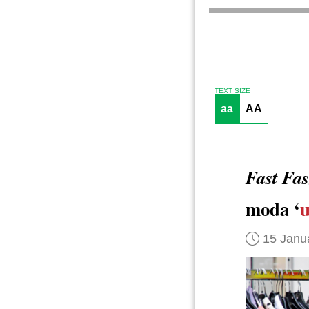
TEXT SIZE
aa
AA
Fast Fa
moda ‘
u
15 Janu