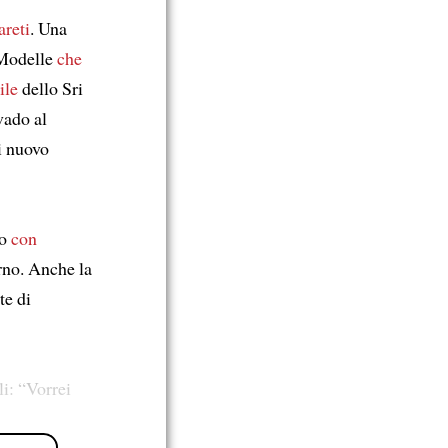
areti
. Una
 Modelle
che
ile
dello Sri
vado al
i nuovo
lo
con
rno. Anche la
te di
i: “Vorrei