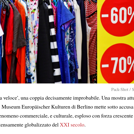
Pack-Shot / 
a veloce’, una coppia decisamente improbabile. Una mostra at
el Museum Europäischer Kulturen di Berlino mette sotto accusa
fenomeno commerciale, e culturale, esploso con forza crescente
tensamente globalizzato del
XXI secolo
.