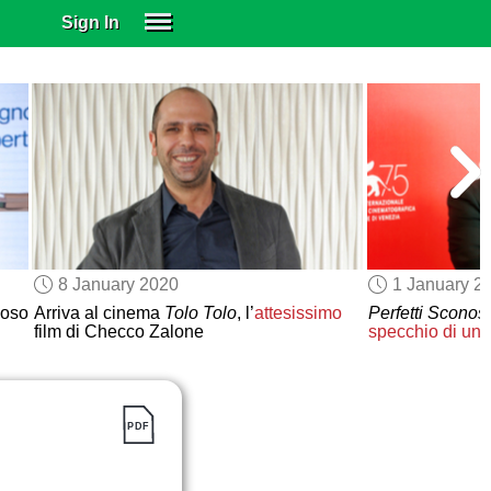
Sign In
SIGN IN
SUBSCRIBE
EDUCATIONAL LICENSES
GIFT CARDS
OTHER LANGUAGES
ABOUT US
ALEXA
8 January 2020
1 January 2
ADJUST COLORS
uoso
Arriva al cinema
Tolo Tolo
, l’
attesissimo
Perfetti Sconosc
film di Checco Zalone
specchio di un