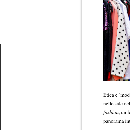
Article
Etica e ‘mod
nelle sale d
fashion
, un 
panorama in