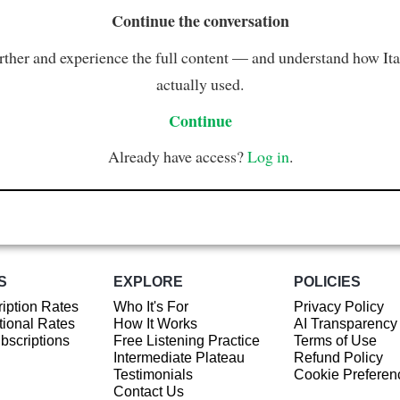
Continue the conversation
rther and experience the full content — and understand how Ital
actually used.
Continue
Already have access?
Log in
.
S
EXPLORE
POLICIES
iption Rates
Who It's For
Privacy Policy
ional Rates
How It Works
AI Transparency
ubscriptions
Free Listening Practice
Terms of Use
Intermediate Plateau
Refund Policy
Testimonials
Cookie Preferen
Contact Us