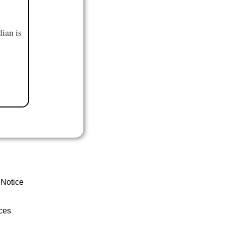
ian is
 Notice
ces