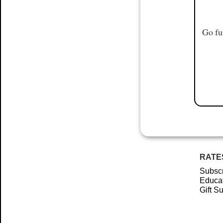
Go fu
RATE
Subscr
Educat
Gift S