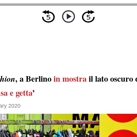
, a Berlino
in mostra
il lato oscuro 
shion
sa e getta
’
ary 2020