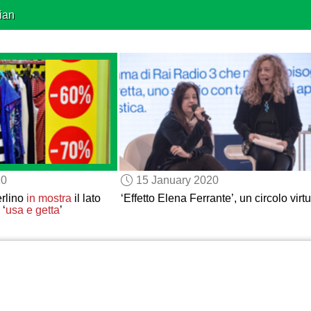
ian
20
15 January 2020
erlino
in mostra
il lato
‘Effetto Elena Ferrante’, un circolo virt
 ‘
usa e getta
’