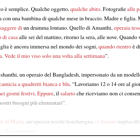
to è semplice. Qualche oggetto,
qualche abito
. Fotografie
alle p
 con una bambina di qualche mese in braccio. Madre e figlia.
saggere di
un dramma lontano. Quello di Amanthi,
operaia tess
 di casa
alle sei del mattino, ritorno la sera, alle nove. Quando 
figlia è ancora immersa nel mondo dei sogni,
quando rientro
è d
a
.
Vede il mio viso solo una volta alla settimana
”.
ishanthi, un operaio del Bangladesh, impersonato da un model
camicia a quadretti bianca e blu
. “Lavoriamo 12 o 14 ore al gio
nei giorni festivi
.
Eppure
, il
salario
che riceviamo non ci consen
nostri bisogni più elementari”.
sti di Marta
, un’operaia tessile honduregna,
ci fissano
implacabil
ne che comprano