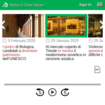
Sign In
News in Slow Italian
5 February 2020
29 January 2020
29 Jan
I portici
di Bologna,
Al mercato coperto di
Violenze
candidati a
diventare
Trieste
in mostra
il
genere
e b
patrimonio
modernismo sovietico in
difficile d
dell’UNESCO
versione asiatica