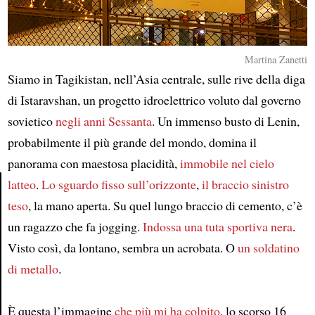
Martina Zanetti
Siamo in Tagikistan, nell’Asia centrale, sulle rive della diga
di Istaravshan, un progetto idroelettrico voluto dal governo
sovietico
negli anni Sessanta
. Un immenso busto di Lenin,
probabilmente il più grande del mondo, domina il
panorama con maestosa placidità,
immobile
nel cielo
latteo
.
Lo sguardo fisso sull’orizzonte
,
il braccio sinistro
teso
, la mano aperta. Su quel lungo braccio di cemento, c’è
Article
un ragazzo che fa jogging.
Indossa una tuta sportiva nera
.
Visto così, da lontano, sembra un acrobata. O
un soldatino
di metallo
.
È questa l’immagine
che più mi ha colpito
, lo scorso 16