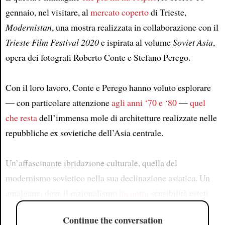
gennaio, nel visitare, al
mercato coperto
di Trieste,
Modernistan
, una mostra realizzata in collaborazione con il
Trieste Film Festival 2020
e ispirata al volume
Soviet Asia
,
opera dei fotografi Roberto Conte e Stefano Perego.
Con il loro lavoro, Conte e Perego hanno voluto esplorare
— con particolare attenzione
agli anni ‘70 e ‘80
—
quel
che resta
dell’immensa mole di architetture realizzate nelle
repubbliche ex sovietiche dell’Asia centrale.
Un’affascinante ibridazione culturale, quella del
modernismo sovietico nella sua declinazione asiatica. Un
amalgama dove il razionalismo
incontra
sensibilità esteti
Continue the conversation