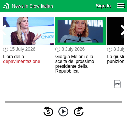
Sign In
News in Slow Italian
15 July 2026
8 July 2026
8 July
L’ora della
Giorgia Meloni e la
La giustizi
depavimentazione
scelta del prossimo
punizione
presidente della
Repubblica