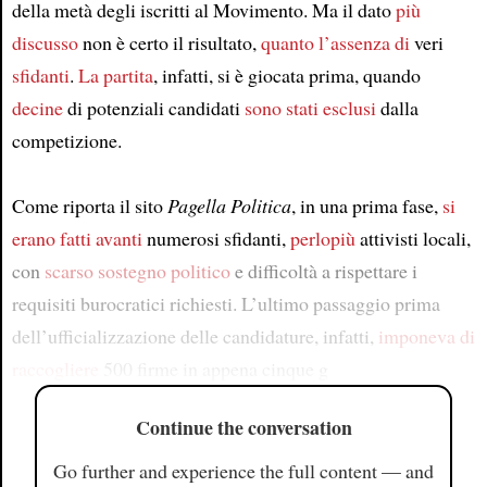
della metà degli iscritti al Movimento. Ma il dato
più
discusso
non è certo il risultato,
quanto l’assenza di
veri
sfidanti
.
La partita
, infatti, si è giocata prima, quando
decine
di potenziali candidati
sono stati esclusi
dalla
competizione.
Come riporta il sito
Pagella Politica
, in una prima fase,
si
erano fatti avanti
numerosi sfidanti,
perlopiù
attivisti locali,
con
scarso sostegno politico
e difficoltà a rispettare i
requisiti burocratici richiesti. L’ultimo passaggio prima
dell’ufficializzazione delle candidature, infatti,
imponeva di
raccogliere
500 firme in appena cinque g
Continue the conversation
Go further and experience the full content — and