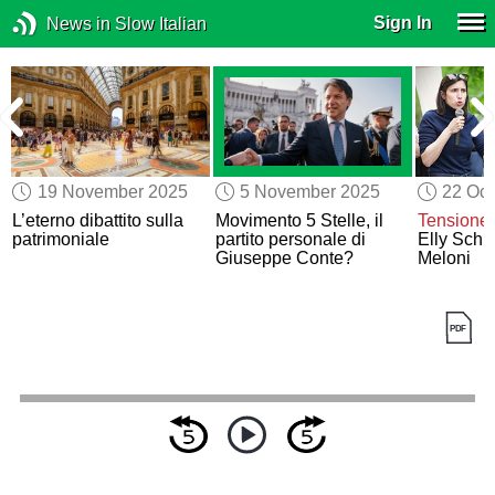
Sign In
News in Slow Italian
19 November 2025
5 November 2025
22 Oct
L’eterno dibattito sulla
Movimento 5 Stelle, il
Tensione a
patrimoniale
partito personale di
Elly Schle
Giuseppe Conte?
Meloni