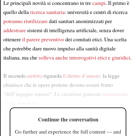
Le principali novità si concentrano in tre
campi
. Il primo è
quello della
ricerca sanitaria
: università e centri di ricerca
potranno riutilizzare
dati sanitari anonimizzati per
addestrare
sistemi di intelligenza artificiale, senza dover
ottenere
il parere preventivo
dei comitati etici. Una scelta
che potrebbe dare nuovo impulso alla sanità digitale
italiana, ma che
solleva anche
interrogativi etici e giuridici
.
Il secondo
ambito
riguarda
il diritto d’autore
: la legge
chiarisce che le opere protette devono essere frutto
“dell’ingegno umano”. Le creazioni generate
interamente
da
un algoritmo
Continue the conversation
Go further and experience the full content — and