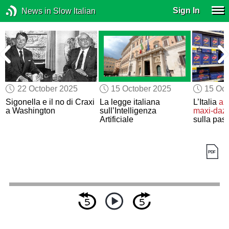
Sign In
News in Slow Italian
22 October 2025
15 October 2025
15 Oct
Sigonella e il no di Craxi
La legge italiana
L’Italia
al
a Washington
sull’Intelligenza
maxi-dazi
Artificiale
sulla past