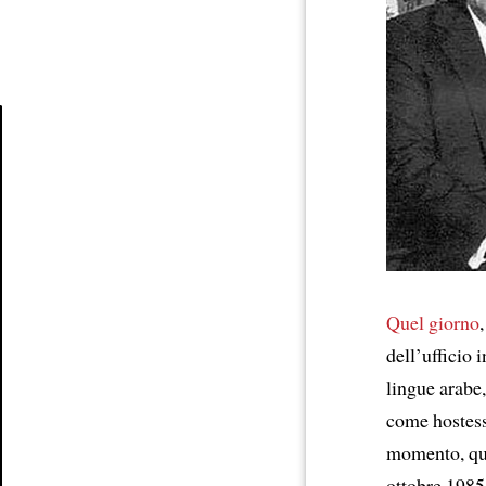
Article
Quel giorno
dell’ufficio 
lingue arabe
come hostess 
momento, que
ottobre 1985 