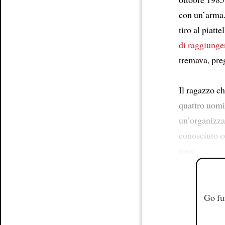
con un’arma. 
tiro al piatt
di raggiunger
tremava, preg
Il ragazzo c
quattro uomi
un’organizza
conosciuto c
nave
Go fu