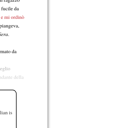
 fucile da
e
e mi ordinò
 piangeva,
Sera
.
ormato da
eglio
ndante della
ian is