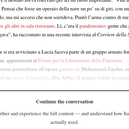
Pensai che fosse un operaio della nave un po’ su di giri, con un
ello, ma mi accorsi che non sorrideva. Puntò l’arma contro di m
e gli altri
in sala ristorante
. Lì, c’era il
pandemonio
: gente che
ava”, ha raccontato in una recente intervista al
Corriere della 
he si era avvicinato a Lucia faceva parte di un gruppo armato f
ni, appartenenti al
Fronte per la Liberazione della Palestina
,
zione paramilitare all’epoca
guidata da
Muhammad Zaydan, m
ol suo
nome di battaglia
: Abu Abbas. Il gruppo ordinò al coma
Continue the conversation
rther and experience the full content — and understand how Ital
actually used.