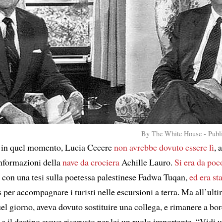
By The White House - Publ
, in quel momento, Lucia Cecere
non avrebbe dovuto essere lì
, 
informazioni della
nave da crociera
Achille Lauro.
Si era da poc
, con una tesi sulla poetessa palestinese Fadwa Tuqan,
ed era st
per accompagnare i turisti nelle escursioni a terra. Ma all’ult
l giorno, aveva dovuto sostituire una collega, e rimanere a bord
e il destino aveva riservato per lei un ruolo importante. “Vidi 