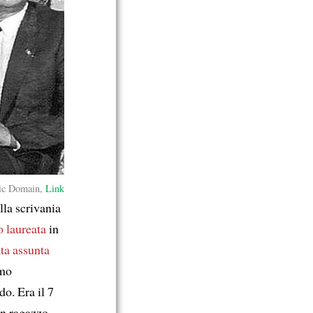
ic Domain,
Link
alla scrivania
o laureata
in
ata assunta
imo
o. Era il 7
un ragazzo