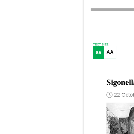
TEXT SIZE
aa
AA
Sigonell
22 Octo