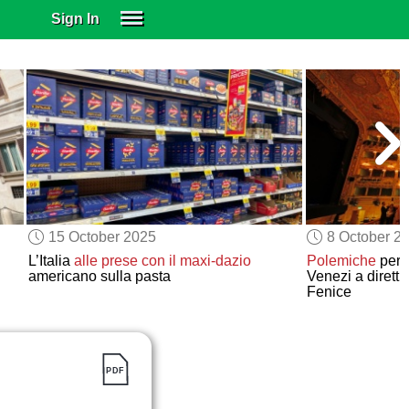
Sign In
SIGN IN
SUBSCRIBE
EDUCATIONAL LICENSES
GIFT CARDS
OTHER LANGUAGES
ABOUT US
ALEXA
15 October 2025
8 October 2
ADJUST COLORS
L’Italia
alle prese con
il maxi-dazio
Polemiche
per 
americano sulla pasta
Venezi a direttr
Fenice