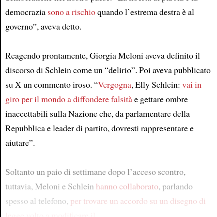
democrazia
sono a rischio
quando l’estrema destra è al
governo”, aveva detto.
Reagendo prontamente, Giorgia Meloni aveva definito il
discorso di Schlein come un “delirio”. Poi aveva pubblicato
su X un commento iroso. “
Vergogna
, Elly Schlein:
vai in
giro per il mondo a diffondere falsità
e gettare ombre
inaccettabili sulla Nazione che, da parlamentare della
Repubblica e leader di partito, dovresti rappresentare e
aiutare”.
Soltanto un paio di settimane dopo l’acceso scontro,
tuttavia, Meloni e Schlein
hanno collaborato
, parlando
spesso al telefono,
per trovare un accordo su un disegno di
legge volto a modificare il