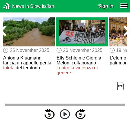
Sign In
News in Slow Italian
26 November 2025
26 November 2025
19 No
Antonia Klugmann
Elly Schlein e Giorgia
L’eterno d
lancia un appello per la
Meloni collaborano
patrimoni
tutela
del territorio
contro la violenza di
genere