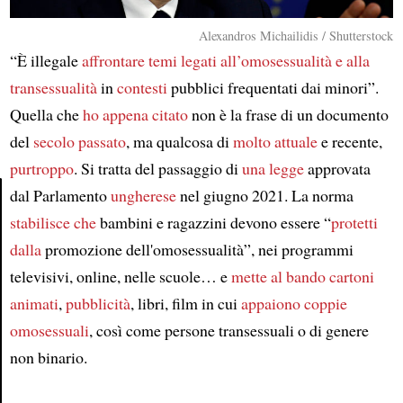
Alexandros Michailidis / Shutterstock
“È illegale
affrontare temi
legati all’omosessualità e alla
transessualità
in
contesti
pubblici frequentati dai minori”.
Quella che
ho appena citato
non è la frase di un documento
del
secolo passato
, ma qualcosa di
molto attuale
e recente,
purtroppo
. Si tratta del passaggio di
una legge
approvata
dal Parlamento
ungherese
nel giugno 2021. La norma
stabilisce che
bambini e ragazzini devono essere “
protetti
Article
dalla
promozione dell'omosessualità”, nei programmi
televisivi, online, nelle scuole… e
mette al bando
cartoni
animati
,
pubblicità
, libri, film in cui
appaiono
coppie
omosessuali
, così come persone transessuali o di genere
non binario.