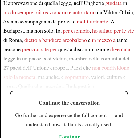
L’approvazione di quella legge, nell’Ungheria
guidata
in
modo sempre più reazionario e autoritario
da Viktor Orbán,
è stata accompagnata da proteste
moltitudinarie
. A
Budapest, ma non solo. Io,
per esempio
,
ho sfilato per le vie
di Roma,
dietro a bandiere arcobaleno
e
in mezzo a
tante
persone
preoccupate per
questa discriminazione
diventata
legge in un paese così vicino, membro della comunità dei
27 paesi dell’Unione europea. Paesi che
non condividono
solo la moneta
, ma anche, e
soprattutto
, valori, cultura e
storia. Quello che succede a Budapest è tr
Continue the conversation
Go further and experience the full content — and
understand how Italian is actually used.
Continue