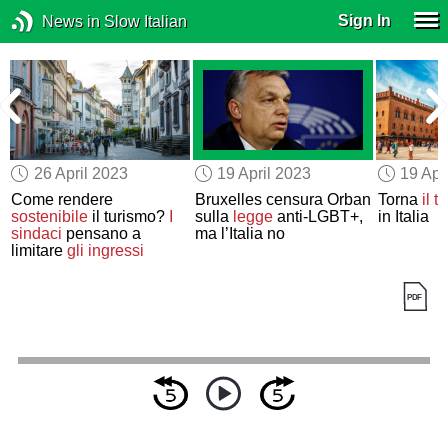
Sign In
News in Slow Italian
26 April 2023
19 April 2023
19 Apr
Come rendere
Bruxelles censura Orban
Torna
il 
sostenibile
il turismo?
I
sulla
legge
anti-LGBT+,
in Italia
sindaci
pensano a
ma l’Italia no
limitare
gli ingressi