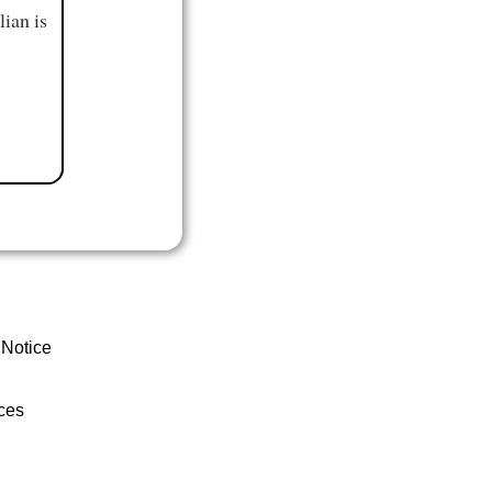
ian is
 Notice
ces