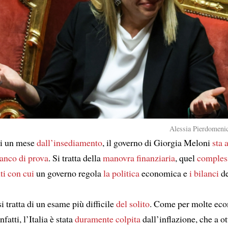
Alessia Pierdomenic
di un mese
dall’insediamento
, il governo di Giorgia Meloni
sta 
anco di prova
. Si tratta della
manovra finanziaria
, quel
comples
ti
con cui
un governo regola
la politica
economica e
i bilanci
de
i tratta di un esame più difficile
del solito
. Come per molte ec
infatti, l’Italia è stata
duramente colpita
dall’inflazione, che a o