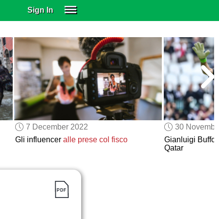
Sign In
SIGN IN
SUBSCRIBE
EDUCATIONAL LICENSES
GIFT CARDS
OTHER LANGUAGES
ABOUT US
ALEXA
7 December 2022
30 Novembe
ADJUST COLORS
Gli influencer
alle prese col fisco
Gianluigi Buffo
Qatar