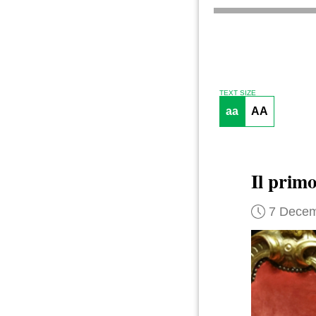
TEXT SIZE
aa
AA
Il prim
7 Decem