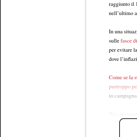
raggiunto il
nell’ultimo 
In una situaz
sulle
fasce d
per evitare l
dove l’infla
Come se la s
purtroppo
pe
in campagna e
Tra i provve