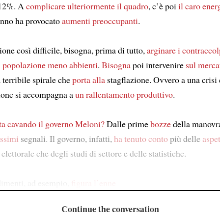
 12%. A
complicare ulteriormente
il quadro
, c’è poi
il caro ener
anno ha provocato
aumenti
preoccupanti
.
ione così difficile, bisogna, prima di tutto,
arginare
i contraccol
i popolazione meno abbienti
.
Bisogna
poi intervenire
sul merca
a terribile spirale che
porta alla
stagflazione. Ovvero a una cris
zione si accompagna a
un rallentamento produttivo
.
ta cavando il governo Meloni?
Dalle prime
bozze
della manovra
ssimi
segnali. Il governo, infatti,
ha tenuto conto
più delle
aspet
lettorale che degli studi di settore e delle statistiche.
dimenti, ad esempio,
figura l’enne
Continue the conversation