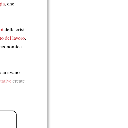
gia
, che
pi
della crisi
to del lavoro
,
i economica
 arrivano
tative
create