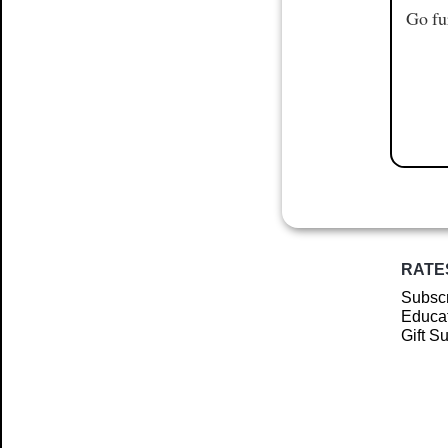
Go fu
RATE
Subscr
Educat
Gift S