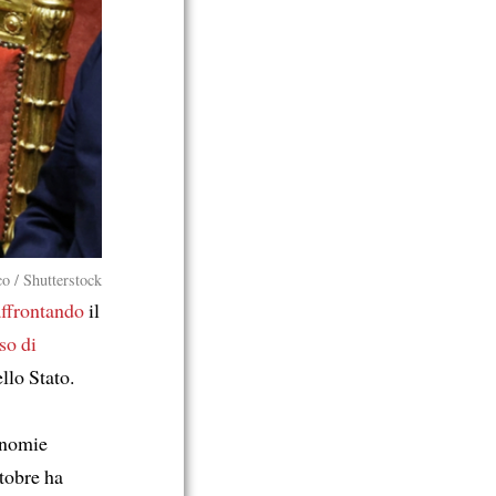
o / Shutterstock
affrontando
il
so di
llo Stato.
onomie
ttobre ha