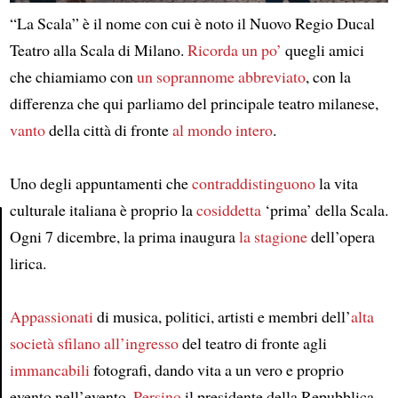
“La Scala” è il nome con cui è noto il Nuovo Regio Ducal
Teatro alla Scala di Milano.
Ricorda un po’
quegli amici
che chiamiamo con
un soprannome abbreviato
, con la
differenza che qui parliamo del principale teatro milanese,
vanto
della città di fronte
al mondo intero
.
Uno degli appuntamenti che
contraddistinguono
la vita
culturale italiana è proprio la
cosiddetta
‘prima’ della Scala.
Ogni 7 dicembre, la prima inaugura
la stagione
dell’opera
Article
lirica.
Appassionati
di musica, politici, artisti e membri dell’
alta
società
sfilano all’ingresso
del teatro di fronte agli
immancabili
fotografi, dando vita a un vero e proprio
evento nell’evento.
Persino
il presidente della Repubblica,