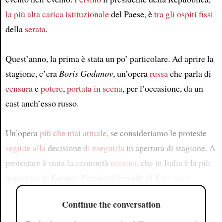
la più alta carica istituzionale
del Paese, è
tra gli ospiti fissi
della
serata
.
Quest’anno, la prima è stata un po’ particolare. Ad aprire la
stagione, c’era
Boris Godunov
, un’opera
russa
che parla di
censura
e
potere
,
portata in scena
, per l’occasione, da un
cast anch’esso russo.
Un’opera
più che mai
attuale
, se consideriamo le proteste
seguite alla
decisione
di eseguirla
in apertura di stagione. A
protestare è stata la comunità
ucraina
, che in Italia è la più
numerosa in Europa. Persino il console di Kiev
avev
Continue the conversation