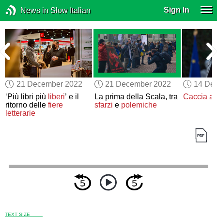
Sign In
News in Slow Italian
21 December 2022
21 December 2022
14 De
‘Più libri più
liberi
’ e il
La prima della Scala, tra
Caccia al
ritorno delle
fiere
sfarzi
e
polemiche
letterarie
TEXT SIZE