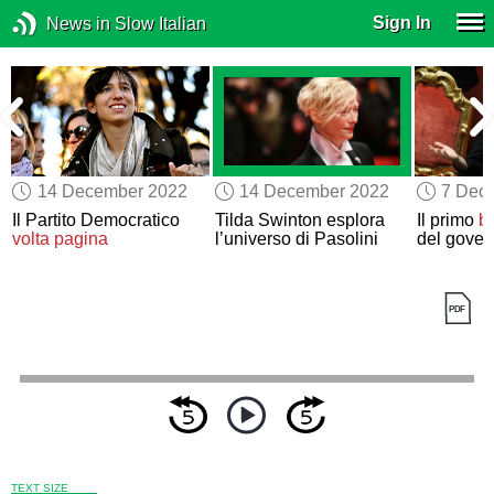
Sign In
News in Slow Italian
14 December 2022
14 December 2022
7 Dec
Il Partito Democratico
Tilda Swinton esplora
Il primo
b
volta pagina
l’universo di Pasolini
del gover
TEXT SIZE