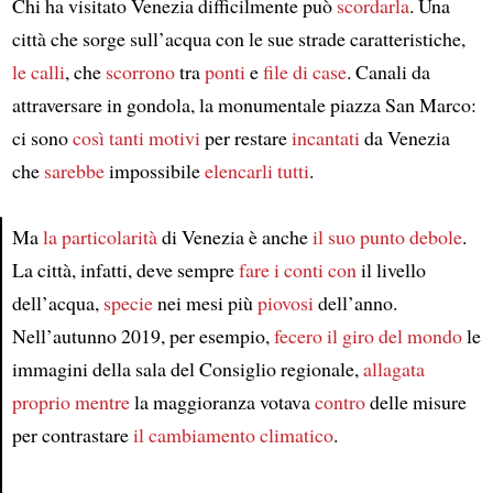
Chi ha visitato Venezia difficilmente può
scordarla
. Una
città che sorge sull’acqua con le sue strade caratteristiche,
le calli
, che
scorrono
tra
ponti
e
file di case
. Canali da
attraversare in gondola, la monumentale piazza San Marco:
ci sono
così tanti motivi
per restare
incantati
da Venezia
che
sarebbe
impossibile
elencarli tutti
.
Ma
la particolarità
di Venezia è anche
il suo punto debole
.
La città, infatti, deve sempre
fare i conti con
il livello
Article
dell’acqua,
specie
nei mesi più
piovosi
dell’anno.
Nell’autunno 2019, per esempio,
fecero il giro del mondo
le
immagini della sala del Consiglio regionale,
allagata
proprio mentre
la maggioranza votava
contro
delle misure
per contrastare
il cambiamento climatico
.