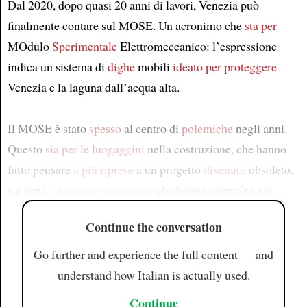
Dal 2020, dopo quasi 20 anni di lavori, Venezia può
finalmente contare sul MOSE. Un acronimo che
sta per
MOdulo
Sperimentale
Elettromeccanico: l’espressione
indica un sistema di
dighe
mobili
ideato per proteggere
Venezia e la laguna dall’acqua alta.
Il MOSE è stato
spesso
al centro di
polemiche
negli anni.
Questo
sia per le
lungaggini
nella costruzione, che hanno
fatto pensare
a più riprese
a un progetto
divenuto
obsoleto,
sia per
le inchieste giudiziarie
che hanno coinvolto pol
Continue the conversation
Go further and experience the full content — and
understand how Italian is actually used.
Continue