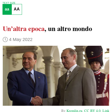
TEXT SIZE
aa
AA
Un’altra epoca
, un altro mondo
4 May 2022
By
Kremlin.ru
,
CC BY 4.0
,
Link