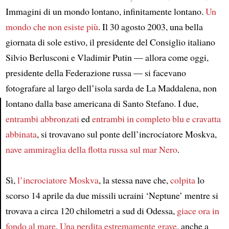
Immagini di un mondo lontano, infinitamente lontano.
Un
mondo che non esiste più
. Il 30 agosto 2003, una bella
giornata di sole estivo, il presidente del Consiglio italiano
Silvio Berlusconi e Vladimir Putin — allora come oggi,
presidente della Federazione russa — si facevano
fotografare al largo dell’isola sarda de La Maddalena, non
lontano dalla base americana di Santo Stefano. I due,
entrambi abbronzati
ed
entrambi in completo blu e cravatta
Article
abbinata
, si trovavano sul ponte dell’incrociatore Moskva,
nave ammiraglia
della flotta russa sul mar Nero
.
Sì,
l’incrociatore Moskva
, la stessa nave che,
colpita
lo
scorso 14 aprile da due missili ucraini ‘Neptune’ mentre si
trovava a circa 120 chilometri a sud di Odessa,
giace ora in
fondo al mare
.
Una perdita estremamente grave
, anche a