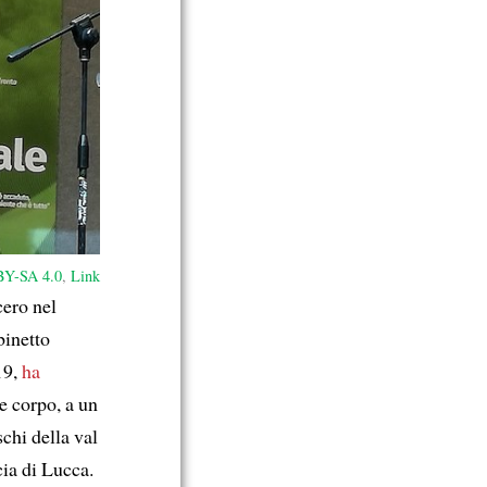
Y-SA 4.0
,
Link
ero nel
binetto
19,
ha
 e corpo, a un
chi della val
cia di Lucca.