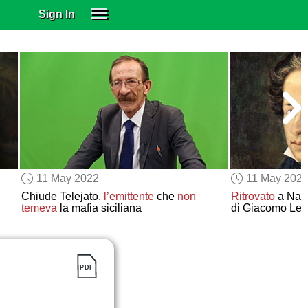
Sign In
SIGN IN
SUBSCRIBE
EDUCATIONAL LICENSES
GIFT CARDS
OTHER LANGUAGES
ABOUT US
ALEXA
11 May 2022
11 May 202
ADJUST COLORS
Chiude Telejato,
l’emittente
che
non
Ritrovato
a Nap
temeva
la mafia siciliana
di Giacomo Leo