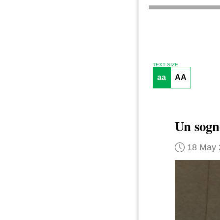
TEXT SIZE
aa
AA
Un sogn
18 May 