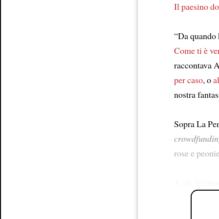
Il paesino do
“Da quando h
Come ti è ve
raccontava 
per caso
, o
a
nostra fanta
Sopra La Penn
crowdfundin
rose e peonie
A chi le chi