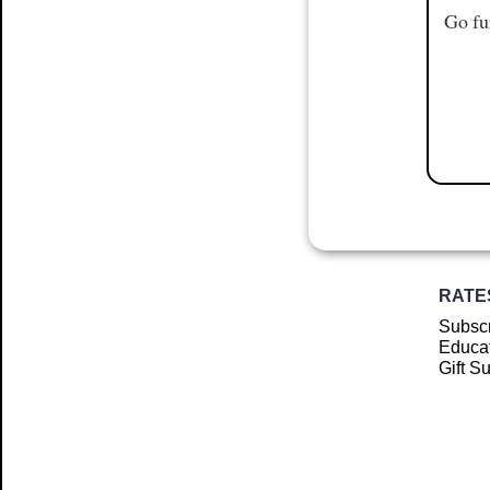
Go fu
RATE
Subscr
Educat
Gift S