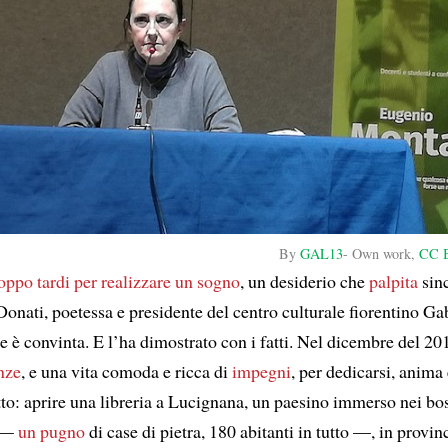
By
GAL13
-
Own work
,
CC B
oppo tardi
per realizzare un sogno
, un desiderio che
palpita
sinc
onati, poetessa e presidente del centro culturale fiorentino Ga
e è convinta. E l’ha dimostrato con i fatti. Nel dicembre del 20
nze
, e una vita comoda e ricca di
impegni
, per dedicarsi, anima
to: aprire una libreria a Lucignana, un paesino immerso nei bos
 —
un pugno
di case di pietra, 180 abitanti in tutto —, in provin