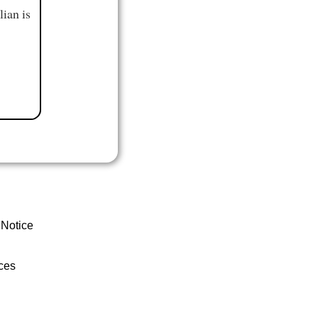
ian is
 Notice
ces