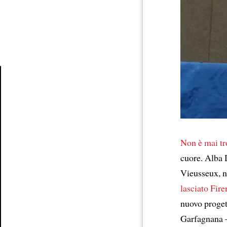
Article
Non è mai tr
cuore. Alba D
Vieusseux, n
lasciato Fire
nuovo proget
Garfagnana