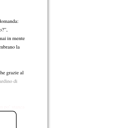
 domanda:
o?”,
mai in mente
gombrano la
he grazie al
ardino di
un po’ stanca