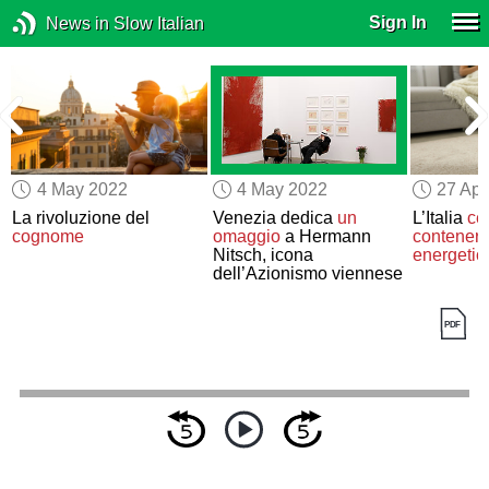
Sign In
News in Slow Italian
4 May 2022
4 May 2022
27 Apr
La rivoluzione del
Venezia dedica
un
L’Italia
ce
cognome
omaggio
a Hermann
contenere
Nitsch, icona
energetici
dell’Azionismo viennese