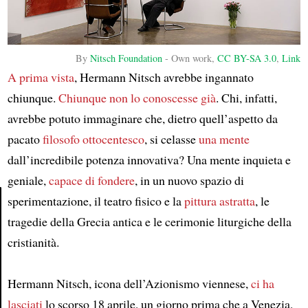
By
Nitsch Foundation
-
Own work
,
CC BY-SA 3.0
,
Link
A prima vista
, Hermann Nitsch avrebbe ingannato
chiunque.
Chiunque non lo conoscesse già
. Chi, infatti,
avrebbe potuto immaginare che, dietro quell’aspetto da
pacato
filosofo ottocentesco
, si celasse
una mente
dall’incredibile potenza innovativa? Una mente inquieta e
geniale,
capace di fondere
, in un nuovo spazio di
sperimentazione, il teatro fisico e la
pittura astratta
, le
tragedie della Grecia antica e le cerimonie liturgiche della
Article
cristianità.
Hermann Nitsch, icona dell’Azionismo viennese,
ci ha
lasciati
lo scorso 18 aprile, un giorno prima che a Venezia,