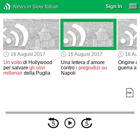
Sign In
News in Slow Italian
16 August 2017
16 August 2017
16 Aug
Un volto
di Hollywood
Una lettera d’amore
Origine de
per salvare
gli ulivi
contro
i pregiudizi su
guerra an
millenari
della Puglia
Napoli