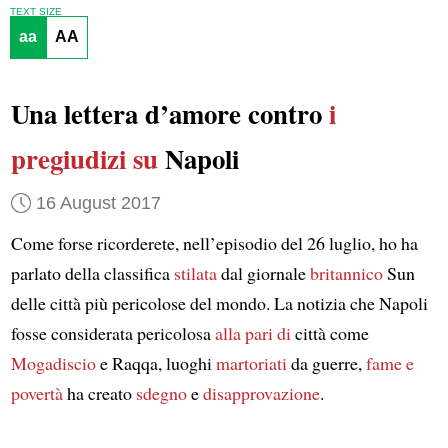
TEXT SIZE
aa
AA
Una lettera d’amore contro
i
pregiudizi su
Napoli
16 August 2017
Come forse ricorderete, nell’episodio del 26 luglio, ho ha
parlato della classifica
stilata
dal giornale
britannico
Sun
delle città più pericolose del mondo. La notizia che Napoli
fosse considerata pericolosa
alla pari di
città come
Mogadiscio
e Raqqa, luoghi
martoriati
da guerre,
fame e
povertà
ha creato
sdegno
e
disapprovazione
.