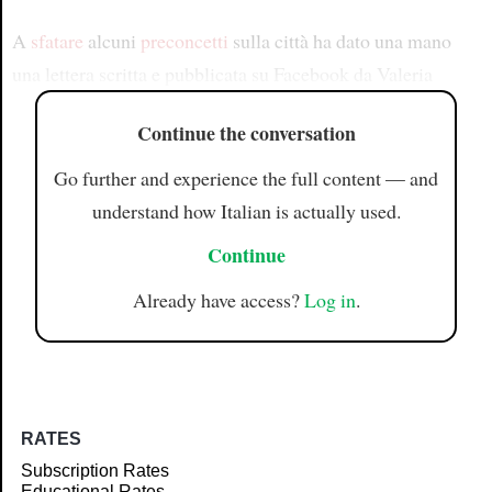
A
sfatare
alcuni
preconcetti
sulla città ha dato una mano
una lettera scritta e pubblicata su Facebook da Valeria
Continue the conversation
Go further and experience the full content — and
understand how Italian is actually used.
Continue
Already have access?
Log in
.
RATES
Subscription Rates
Educational Rates