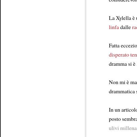
Article
La Xylella è
linfa
dalle
ra
Fatta eccezio
disperato ten
dramma si è s
Non mi è mai 
drammatica si
In un artico
posto sembra
ulivi millena