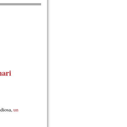
nari
idiosa,
un