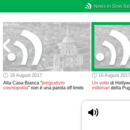
News in Slow Ital
16 August 2017
16 August 201
a
Alla Casa Bianca “
pregiudizio
Un volto
di Hollyw
cosmopolita
” non è una parola off limits
millenari
della Pug