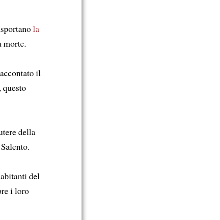
asportano
la
a morte.
accontato il
, questo
utere della
 Salento.
abitanti del
re i loro