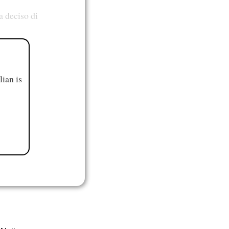
a deciso di
ian is