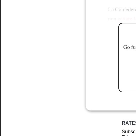
La Confederaz
non
gettare 
Go fu
RATE
Subscr