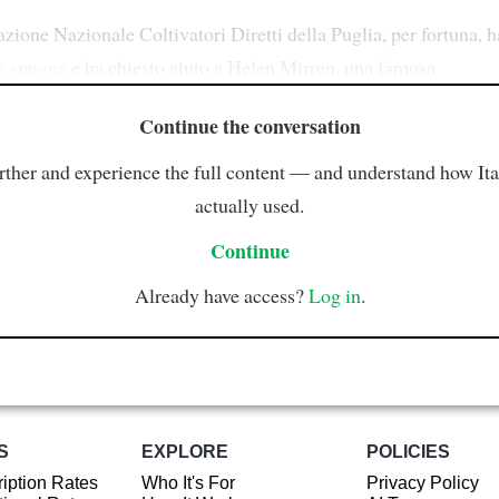
ione Nazionale Coltivatori Diretti della Puglia, per fortuna, h
la spugna
e ha chiesto aiuto a Helen Mirren, una famosa
Continue the conversation
rther and experience the full content — and understand how Ital
actually used.
Continue
Already have access?
Log in
.
S
EXPLORE
POLICIES
iption Rates
Who It's For
Privacy Policy