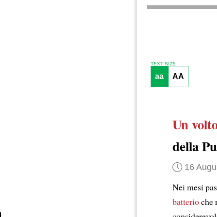
TEXT SIZE
aa
AA
Un volt
della Pu
16 Augu
Nei mesi pass
batterio
che n
considerevol