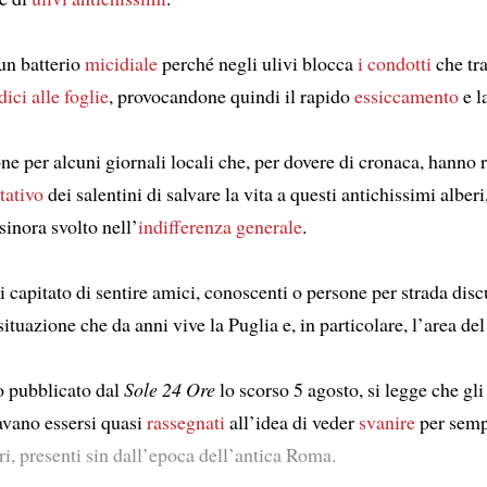
 un batterio
micidiale
perché negli ulivi blocca
i condotti
che tr
dici alle foglie
, provocandone quindi il rapido
essiccamento
e l
ne per alcuni giornali locali che, per dovere di cronaca, hanno r
tativo
dei salentini di salvare la vita a questi antichissimi alberi
inora svolto nell’
indifferenza generale
.
capitato di sentire amici, conoscenti o persone per strada disc
tuazione che da anni vive la Puglia e, in particolare, l’area del
lo pubblicato dal
Sole 24 Ore
lo scorso 5 agosto, si legge che gli 
vano essersi quasi
rassegnati
all’idea di veder
svanire
per semp
ri, presenti sin dall’epoca dell’antica Roma.