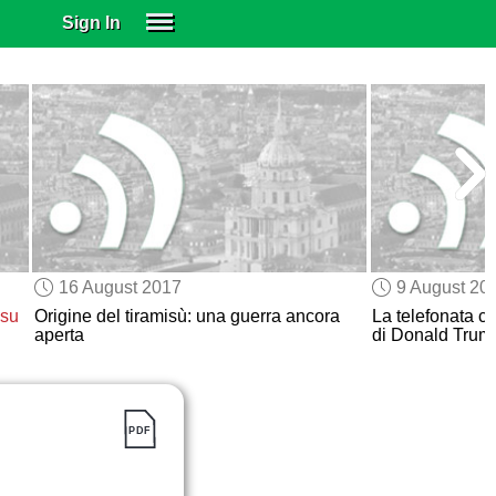
Sign In
SIGN IN
SUBSCRIBE
EDUCATIONAL LICENSES
GIFT CARDS
OTHER LANGUAGES
ABOUT US
ALEXA
16 August 2017
9 August 20
ADJUST COLORS
 su
Origine del tiramisù: una guerra ancora
La telefonata c
aperta
di Donald Trum