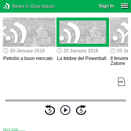
Sign In
News in Slow Italian
20 January 2016
20 January 2016
20 Jan
Petrolio a buon mercato
La febbre del Powerball
Il fenom
Zalone
TEXT SIZE