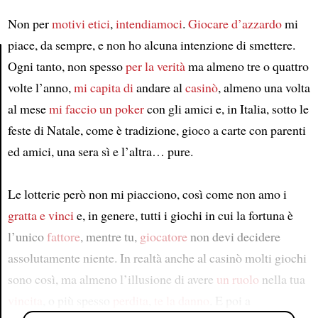
Non per
motivi
etici
,
intendiamoci
.
Giocare d’azzardo
mi
piace, da sempre, e non ho alcuna intenzione di smettere.
Ogni tanto, non spesso
per la verità
ma almeno tre o quattro
volte l’anno,
mi capita di
andare al
casinò
, almeno una volta
Article
al mese
mi faccio un poker
con gli amici e, in Italia, sotto le
feste di Natale, come è tradizione, gioco a carte con parenti
ed amici, una sera sì e l’altra… pure.
Le lotterie però non mi piacciono, così come non amo i
gratta e vinci
e, in genere, tutti i giochi in cui la fortuna è
l’unico
fattore
, mentre tu,
giocatore
non devi decidere
assolutamente niente. In realtà anche al casinò molti giochi
sono così, ma almeno l’illusione di avere
un ruolo
nella tua
vincita
, o più spesso
perdita
,
te la danno
. E poi a