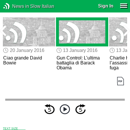
Sign In
News in Slow Italian
20 January 2016
13 January 2016
13 Jan
Ciao grande David
Gun Control: L’ultima
Charlie H
Bowie
battaglia di Barack
l’assassi
Obama
fuga
TEXT SIZE