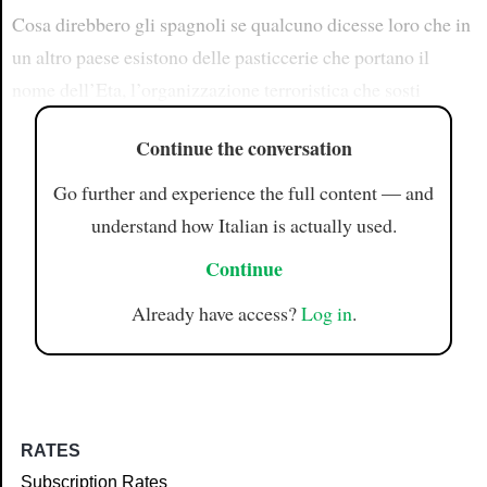
Cosa direbbero gli spagnoli se qualcuno dicesse loro che in
un altro paese esistono delle pasticcerie che portano il
nome dell’Eta, l’organizzazione terroristica che sosti
Continue the conversation
Go further and experience the full content — and
understand how Italian is actually used.
Continue
Already have access?
Log in
.
RATES
Subscription Rates