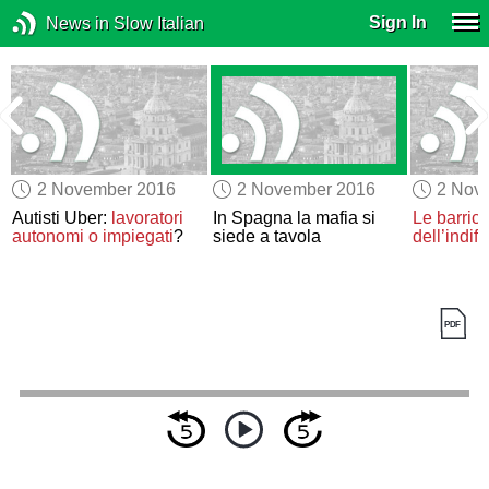
Sign In
News in Slow Italian
2 November 2016
2 November 2016
2 Nov
l
Autisti Uber:
lavoratori
In Spagna la mafia si
Le barrica
autonomi o impiegati
?
siede a tavola
dell’indif