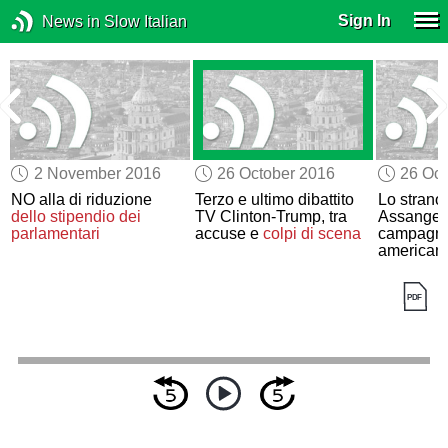
Sign In
News in Slow Italian
2 November 2016
26 October 2016
26 Oct
NO alla di riduzione
Terzo e ultimo dibattito
Lo strano 
dello stipendio dei
TV Clinton-Trump, tra
Assange 
parlamentari
accuse e
colpi di scena
campagna 
american