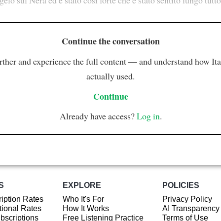
Continue the conversation
rther and experience the full content — and understand how Ital
actually used.
Continue
Already have access?
Log in
.
S
EXPLORE
POLICIES
iption Rates
Who It's For
Privacy Policy
ional Rates
How It Works
AI Transparency
ubscriptions
Free Listening Practice
Terms of Use