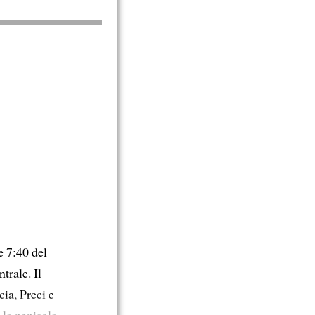
e 7:40 del
trale. Il
ia, Preci e
 la penisola.