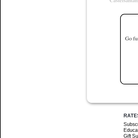
Go fu
RATE
Subscr
Educat
Gift S