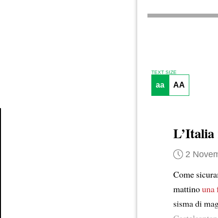
TEXT SIZE
aa
AA
L’Italia
Article
2 Novem
Come sicuram
mattino
una 
sisma di mag
Castelsantang