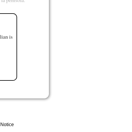
ian is
 Notice