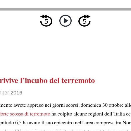
rivive l’incubo del terremoto
ber 2016
ente avrete appreso nei giorni scorsi, domenica 30 ottobre all
forte scossa di terremoto
ha colpito alcune regioni dell’Italia cen
nitudo 6,5 ha avuto il suo epicentro nell’area compresa tra Norc
elo sul Nera ed è stato così forte che è stato sentito lungo tutto