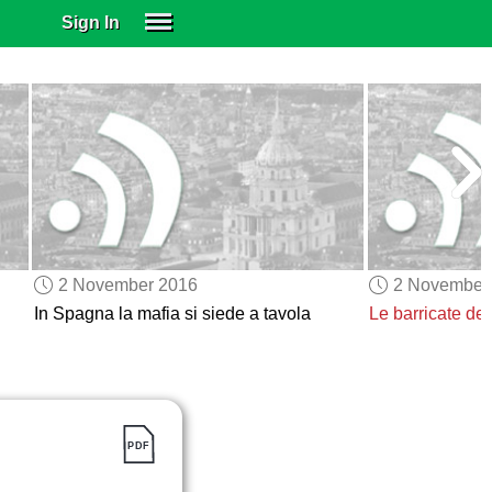
Sign In
SIGN IN
SUBSCRIBE
EDUCATIONAL LICENSES
GIFT CARDS
OTHER LANGUAGES
ABOUT US
ALEXA
2 November 2016
2 November
ADJUST COLORS
In Spagna la mafia si siede a tavola
Le barricate del