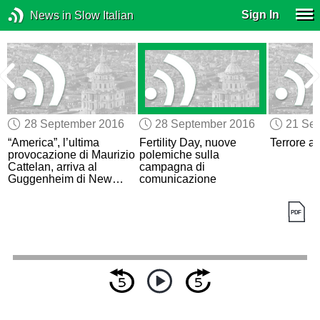
Sign In
News in Slow Italian
28 September 2016
28 September 2016
21 Se
“America”, l’ultima
Fertility Day, nuove
Terrore a
provocazione di Maurizio
polemiche sulla
Cattelan, arriva al
campagna di
Guggenheim di New
comunicazione
York