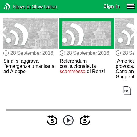
Sign In
News in Slow Italian
28 September 2016
28 September 2016
28 Se
Siria, si aggrava
Referendum
“America”,
l’emergenza umanitaria
costituzionale, la
provocazi
ad Aleppo
scommessa
di Renzi
Cattelan, 
Guggenhe
York