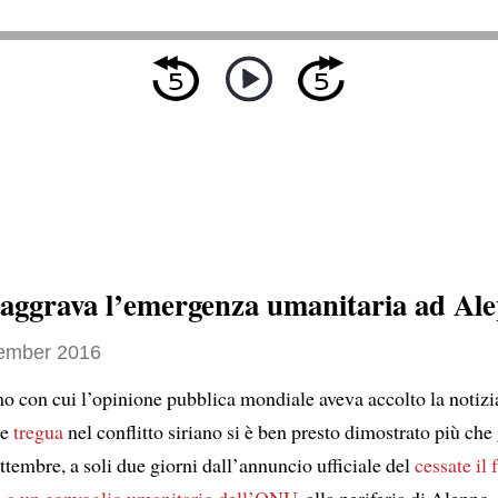
si aggrava l’emergenza umanitaria ad Al
ember 2016
mo con cui l’opinione pubblica mondiale aveva accolto la notizi
te
tregua
nel conflitto siriano si è ben presto dimostrato più che 
tembre, a soli due giorni dall’annuncio ufficiale del
cessate il
o
a un convoglio umanitario dell’ONU
, alla periferia di Aleppo,