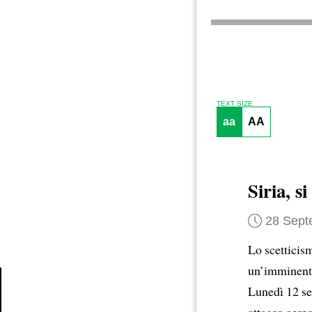
TEXT SIZE
aa
AA
Siria, 
28 Sept
Lo scetticis
un’imminen
Lunedì 12 set
Article
attacco aere