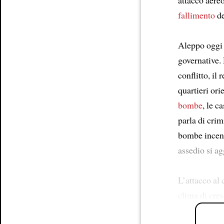
fallimento
de
Aleppo oggi è
governative.
conflitto, il
quartieri ori
bombe
, le 
parla di crim
bombe incend
assedio si ag
L’attacco al 
clima di cres