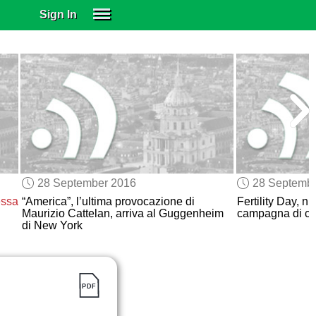
Sign In
SIGN IN
SUBSCRIBE
EDUCATIONAL LICENSES
GIFT CARDS
OTHER LANGUAGES
ABOUT US
ALEXA
28 September 2016
28 Septemb
ADJUST COLORS
ssa
“America”, l’ultima provocazione di
Fertility Day, 
Maurizio Cattelan, arriva al Guggenheim
campagna di c
di New York