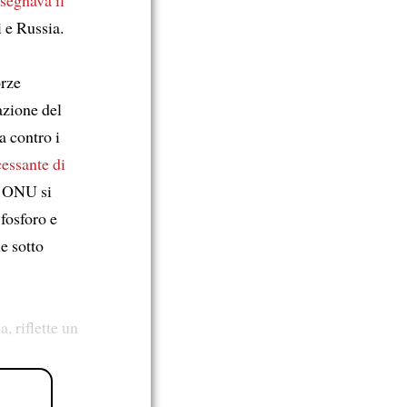
i e Russia.
orze
azione del
a contro i
cessante di
l’ONU si
 fosforo e
e sotto
, riflette un