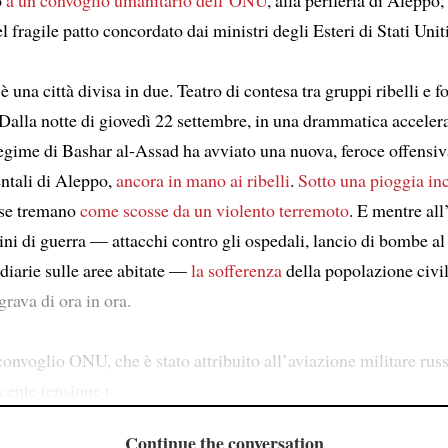
l fragile patto concordato dai ministri degli Esteri di Stati Unit
 una città divisa in due. Teatro di contesa tra gruppi ribelli e f
 Dalla notte di giovedì 22 settembre, in una drammatica acceler
 regime di Bashar al-Assad ha avviato una nuova, feroce offensiv
entali di Aleppo,
ancora in mano ai ribelli
.
Sotto una pioggia in
case tremano
come scosse da un violento terremoto
. E mentre al
ini di guerra — attacchi contro gli ospedali, lancio di bombe al
iarie sulle aree abitate —
la sofferenza
della popolazione civil
grava di ora in ora.
convoglio ONU, che è stato attribuito all’aviazione militare russa
cente tensione t
Continue the conversation