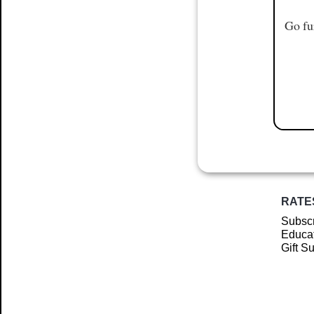
Go fu
RATE
Subscr
Educat
Gift S