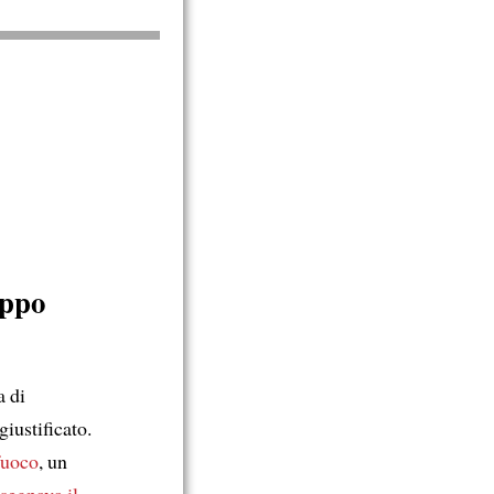
eppo
a di
giustificato.
 fuoco
, un
segnava il