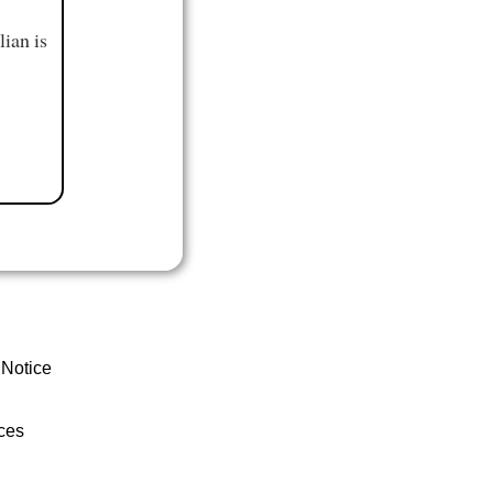
ian is
 Notice
ces