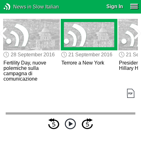
Sign In
News in Slow Italian
28 September 2016
21 September 2016
21 Se
Fertility Day, nuove
Terrore a New York
Presidenz
o
polemiche sulla
Hillary H
campagna di
comunicazione