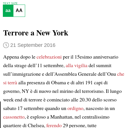
TEXT SIZE
aa
AA
Terrore a New York
21 September 2016
Appena dopo le
celebrazioni
per il 15esimo anniversario
della strage dell’11 settembre,
alla vigilia
del summit
sull’immigrazione e dell’Assemblea Generale dell’Onu
che
si terrà
alla presenza di Obama e di altri 191 capi di
governo, NY è di nuovo nel mirino del terrorismo. Il lungo
week end di terrore è cominciato alle 20.30 dello scorso
sabato 17 settembre quando un
ordigno
, nascosto in un
cassonetto
, è esploso a Manhattan, nel centralissimo
Article
quartiere di Chelsea,
ferendo
29 persone, tutte