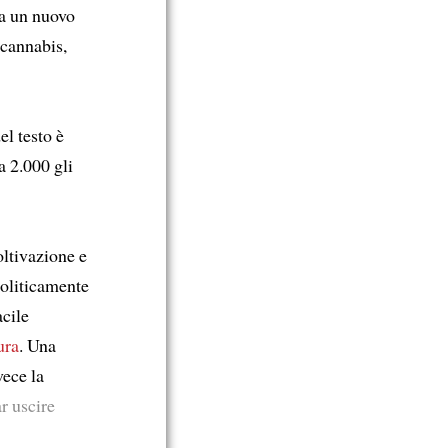
a un nuovo
 cannabis,
l testo è
a 2.000 gli
coltivazione e
oliticamente
cile
ura
. Una
vece la
r uscire