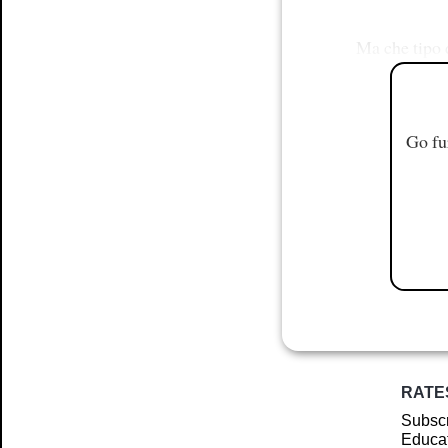
Ma che tipo 
Go fu
RATE
Subscr
Educat