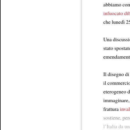
abbiamo comm
infuocato dib
Article
che lunedì 25
Una discussi
stato sposta
emendamenti 
Il disegno d
il commercio
eterogeneo d
immaginare, 
frattura
inval
sostiene, pe
l’Italia da u