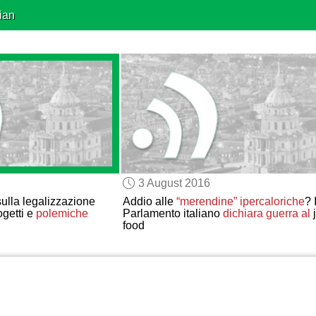
ian
3 August 2016
ulla legalizzazione
Addio alle
“merendine” ipercaloriche
? I
ogetti e
polemiche
Parlamento italiano
dichiara guerra al
food