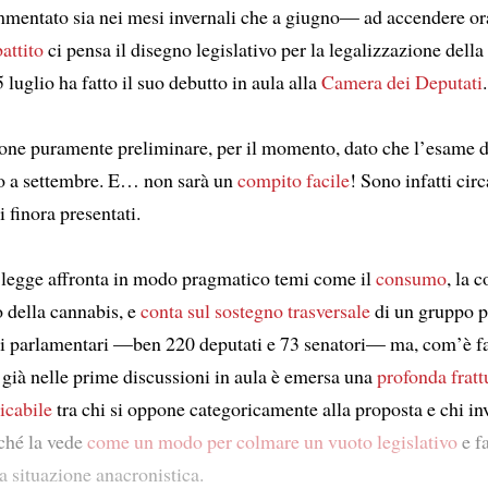
entato sia nei mesi invernali che a giugno— ad accendere or
attito
ci pensa il disegno legislativo per la legalizzazione della
 luglio ha fatto il suo debutto in aula alla
Camera dei Deputati
.
one puramente preliminare, per il momento, dato che l’esame de
to a settembre. E… non sarà un
compito facile
! Sono infatti circ
finora presentati.
i legge affronta in modo pragmatico temi come il
consumo
, la 
 della cannabis, e
conta sul sostegno trasversale
di un gruppo p
i parlamentari —ben 220 deputati e 73 senatori— ma, com’è fa
già nelle prime discussioni in aula è emersa una
profonda fratt
icabile
tra chi si oppone categoricamente alla proposta e chi in
rché la vede
come un modo per colmare un vuoto legislativo
e fa
na situazione anacronistica.