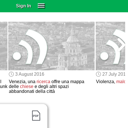
Sign In
SIGN IN
SUBSCRIBE
EDUCATIONAL LICENSES
GIFT CARDS
OTHER LANGUAGES
ABOUT US
ALEXA
3 August 2016
27 July 201
ADJUST COLORS
l
Venezia, una
ricerca
offre una mappa
Violenza,
malor
junk
delle
chiese
e degli altri spazi
abbandonati della città