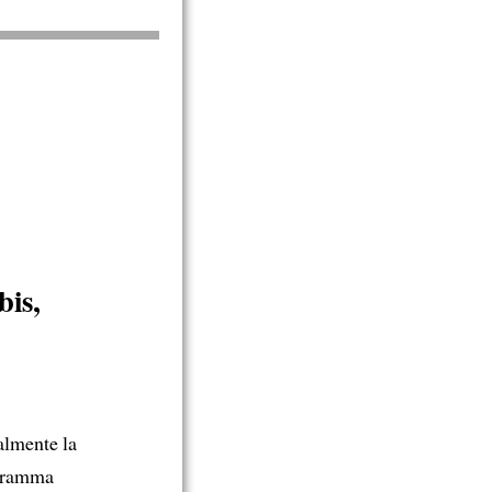
bis,
nalmente la
ogramma