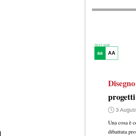
TEXT SIZE
aa
AA
Disegno 
progetti
3 Augus
Una cosa è c
dibattuta pr