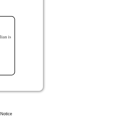
ian is
 Notice