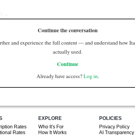
di sc
Continue the conversation
rther and experience the full content — and understand how Ital
actually used.
Continue
Already have access?
Log in
.
S
EXPLORE
POLICIES
iption Rates
Who It's For
Privacy Policy
ional Rates
How It Works
AI Transparency