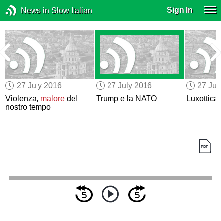
Sign In
News in Slow Italian
27 July 2016
27 July 2016
27 Jul
Violenza,
malore
del
Trump e la NATO
Luxottica 
nostro tempo