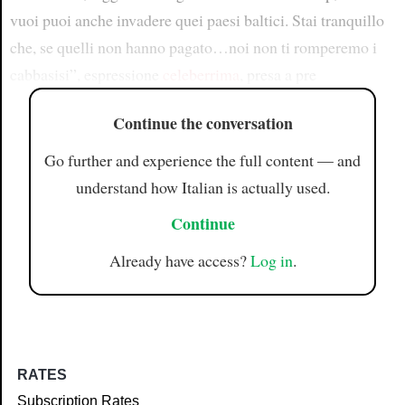
vuoi puoi anche invadere quei paesi baltici. Stai tranquillo
che, se quelli non hanno pagato…noi non ti romperemo i
cabbasisi”, espressione
celeberrima
, presa a pre
Continue the conversation
Go further and experience the full content — and
understand how Italian is actually used.
Continue
Already have access?
Log in
.
RATES
Subscription Rates