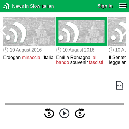
Sign In
News in Slow Italian
10 August 2016
10 August 2016
10 Aug
Erdogan
minaccia
l’Italia
Emilia Romagna:
al
Il Senato
bando
souvenir
fascisti
legge ant