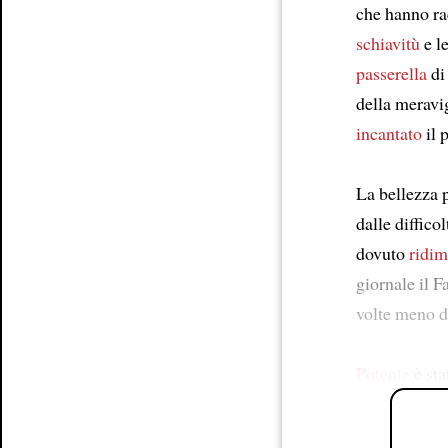
che hanno rac
schiavitù
e l
passerella
di
della meravi
incantato
il 
La bellezza 
dalle diffico
dovuto
ridim
giornale il F
volte meno d
Potente
è sta