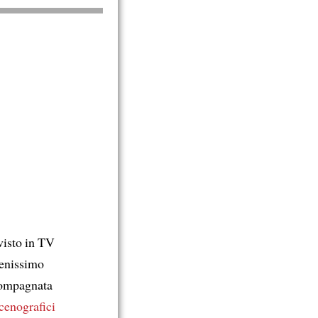
 visto in TV
ienissimo
ccompagnata
cenografici