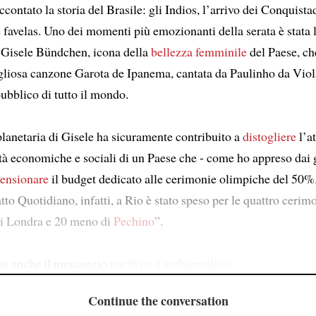
contato la storia del Brasile: gli Indios, l’arrivo dei Conquista
e favelas. Uno dei momenti più emozionanti della serata è stata 
 Gisele Bündchen, icona della
bellezza femminile
del Paese, ch
gliosa canzone Garota de Ipanema, cantata da Paulinho da Viol
pubblico di tutto il mondo.
planetaria di Gisele ha sicuramente contribuito a
distogliere
l’a
ltà economiche e sociali di un Paese che - come ho appreso dai g
ensionare
il budget dedicato alle cerimonie olimpiche del 50%
atto Quotidiano, infatti, a Rio è stato speso per le quattro cerim
i Londra e 20 meno di
Pechino
”.
to anche il messaggio
pacifista e ambientalista
Continue the conversation