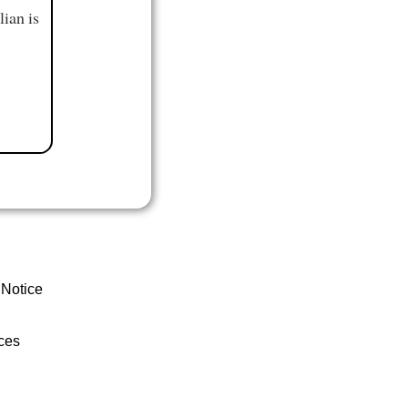
ian is
 Notice
ces