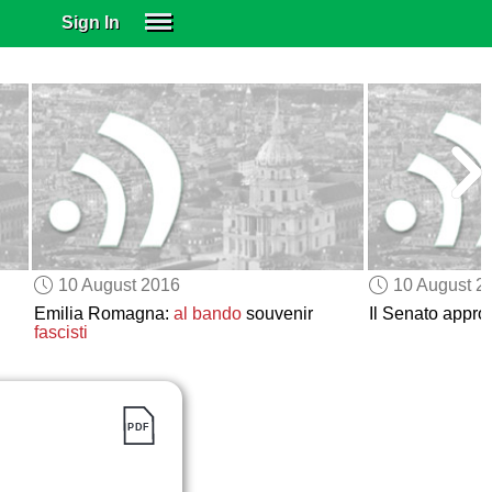
Sign In
SIGN IN
SUBSCRIBE
EDUCATIONAL LICENSES
GIFT CARDS
OTHER LANGUAGES
ABOUT US
ALEXA
10 August 2016
10 August 2
ADJUST COLORS
Emilia Romagna:
al bando
souvenir
Il Senato appro
fascisti