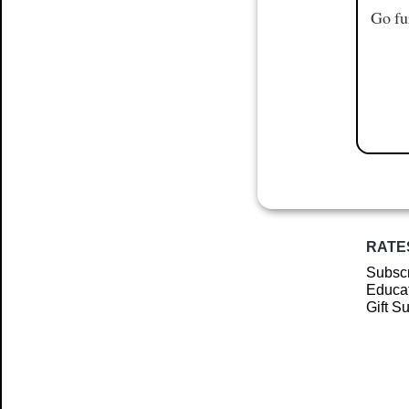
Go fu
RATE
Subscr
Educat
Gift S