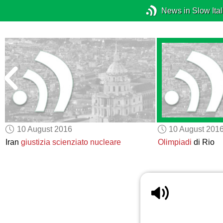
News in Slow Ital
10 August 2016
10 August 201
Iran
giustizia scienziato nucleare
Olimpiadi
di Rio