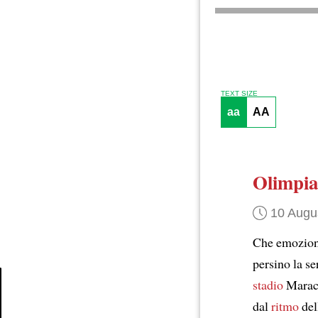
TEXT SIZE
aa
AA
Olimpia
10 Augu
Che emozio
persino la se
stadio
Maraca
dal
ritmo
del
Article