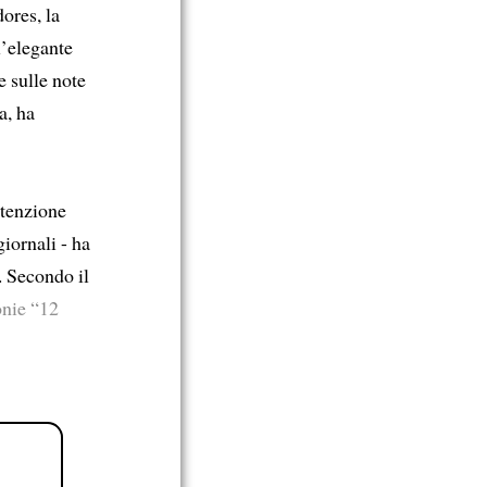
dores, la
l’elegante
e sulle note
a, ha
ttenzione
iornali - ha
. Secondo il
onie “12