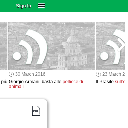
Sign In
SIGN IN
SUBSCRIBE
EDUCATIONAL LICENSES
GIFT CARDS
OTHER LANGUAGES
ABOUT US
ALEXA
30 March 2016
23 March 2
ADJUST COLORS
 più
Giorgio Armani: basta alle
pellicce di
Il Brasile
sull’or
animali