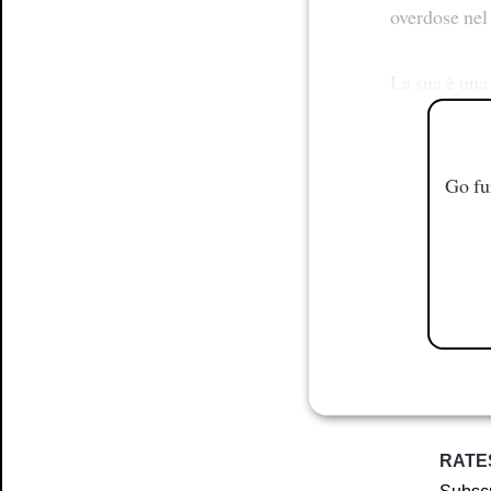
overdose nel
La sua è una 
Go fu
RATE