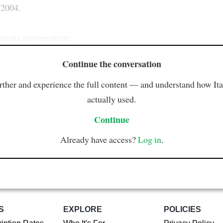
 2004.
storia davvero triste
Continue the conversation
rther and experience the full content — and understand how Ital
actually used.
Continue
Already have access?
Log in
.
S
EXPLORE
POLICIES