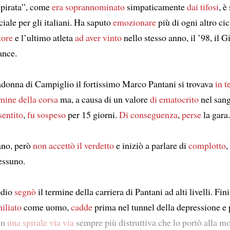
l pirata”, come
era soprannominato
simpaticamente
dai tifosi
, è
ciale per gli italiani. Ha saputo
emozionare
più di ogni altro cic
tore
e l’ultimo atleta
ad aver vinto
nello stesso anno, il ’98, il Gi
ance.
donna di Campiglio il fortissimo Marco Pantani si trovava
in t
mine della corsa
ma, a causa di un valore
di ematocrito
nel sang
sentito
,
fu sospeso
per 15 giorni.
Di conseguenza
,
perse
la gara.
iano, però
non accettò il verdetto
e iniziò a parlare di
complotto
,
essuno.
odio
segnò
il termine della carriera di Pantani ad alti livelli. Fi
iliato
come uomo,
cadde
prima nel tunnel della depressione e 
in
una spirale via via
sempre più distruttiva che lo portò alla mo