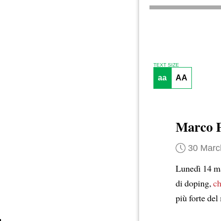
TEXT SIZE
aa
AA
Marco P
30 Marc
Lunedì 14 ma
di doping,
ch
più forte de