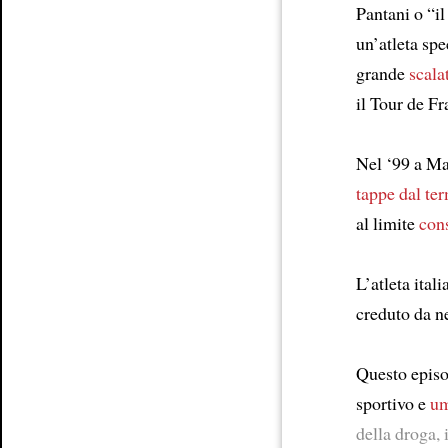
Pantani o “i
un’atleta spe
Article
grande
scala
il Tour de Fr
Nel ‘99 a Ma
tappe dal ter
al limite
con
L’atleta ital
creduto da n
Questo epis
sportivo e
um
della droga, 