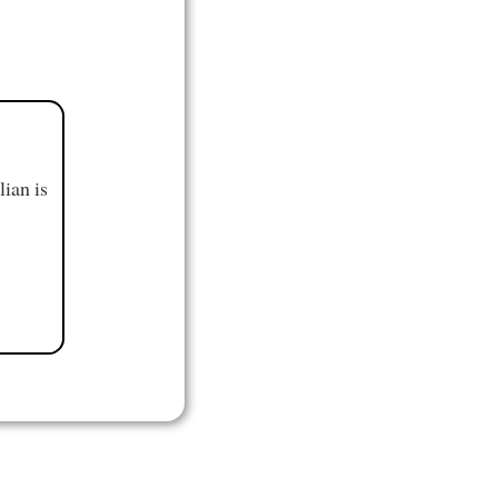
ian is