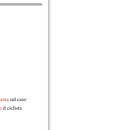
iesta
sul caso
e
il ciclista