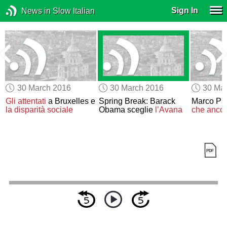
Sign In
News in Slow Italian
30 March 2016
30 March 2016
30 Ma
Gli attentati
a Bruxelles e
Spring Break: Barack
Marco Pan
la disparità sociale
Obama sceglie
l’Avana
che ancor