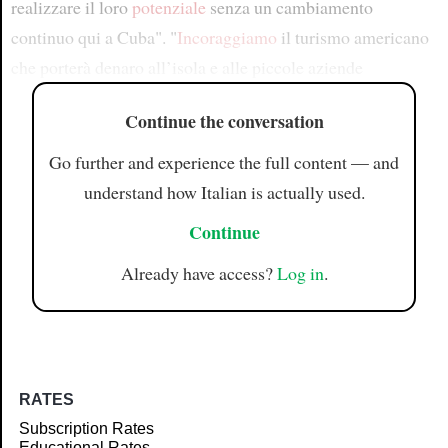
realizzare il loro
potenziale
senza un cambiamento
continuo qui a Cuba". "
Incoraggiamo
il turismo americano
che porterà denaro all’isola e alle piccole aziende
Continue the conversation
Go further and experience the full content — and
understand how Italian is actually used.
Continue
Already have access?
Log in
.
RATES
Subscription Rates
Educational Rates