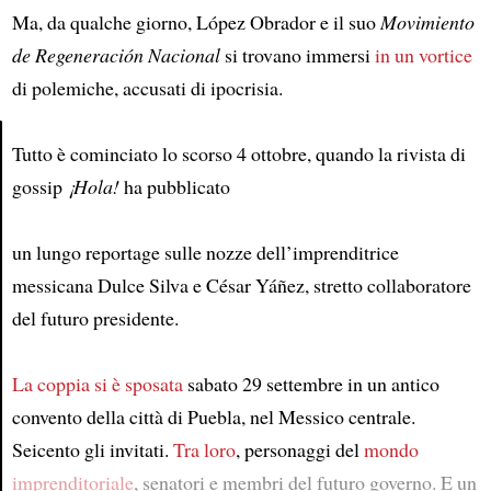
Ma, da qualche giorno, López Obrador e il suo
Movimiento
de Regeneración Nacional
si trovano immersi
in un vortice
di polemiche, accusati di ipocrisia.
Tutto è cominciato lo scorso 4 ottobre, quando la rivista di
gossip
¡Hola!
ha pubblicato
Article
un lungo reportage sulle nozze dell’imprenditrice
messicana Dulce Silva e César Yáñez, stretto collaboratore
del futuro presidente.
La coppia si è sposata
sabato 29 settembre in un antico
convento della città di Puebla, nel Messico centrale.
Seicento gli invitati.
Tra loro
, personaggi del
mondo
imprenditoriale
, senatori e membri del futuro governo. E un