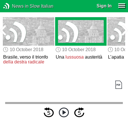
Sign In
News in Slow Italian
10 October 2018
10 October 2018
10 Oct
o
Brasile, verso il trionfo
Una
lussuosa
austerità
L’apatia d
della destra radicale