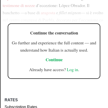
testimone di nozze
d’eccezione: López Obrador. Il
banchetto —a base di
aragosta
e
fillet mignon
— si è svolto
nel centro congressi di Puebla, decorato per l’occasione co
Continue the conversation
Go further and experience the full content — and
understand how Italian is actually used.
Continue
Already have access?
Log in
.
RATES
Subscription Rates