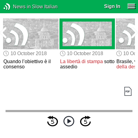
Sign In
News in Slow Italian
10 October 2018
10 October 2018
10 Oct
o
Quando l’obiettivo è il
La libertà di stampa
sotto
Brasile, ve
consenso
assedio
della dest