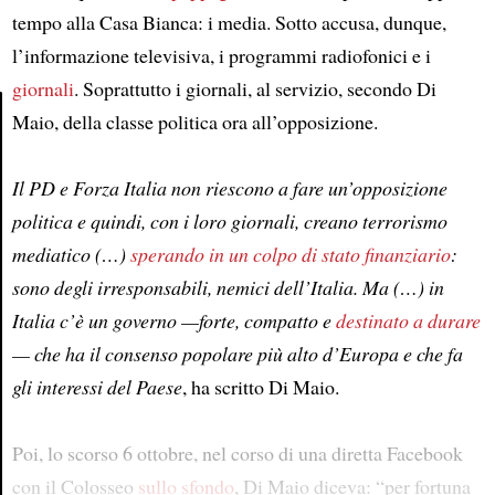
tempo alla Casa Bianca: i media. Sotto accusa, dunque,
l’informazione televisiva, i programmi radiofonici e i
giornali
. Soprattutto i giornali, al servizio, secondo Di
Maio, della classe politica ora all’opposizione.
Article
Il PD e Forza Italia non riescono a fare un’opposizione
politica e quindi, con i loro giornali, creano terrorismo
mediatico (…)
sperando in un colpo di stato finanziario
:
sono degli irresponsabili, nemici dell’Italia. Ma (…) in
Italia c’è un governo —forte, compatto e
destinato a durare
— che ha il consenso popolare più alto d’Europa e che fa
gli interessi del Paese
, ha scritto Di Maio.
Poi, lo scorso 6 ottobre, nel corso di una diretta Facebook
con il Colosseo
sullo sfondo
, Di Maio diceva: “per fortuna