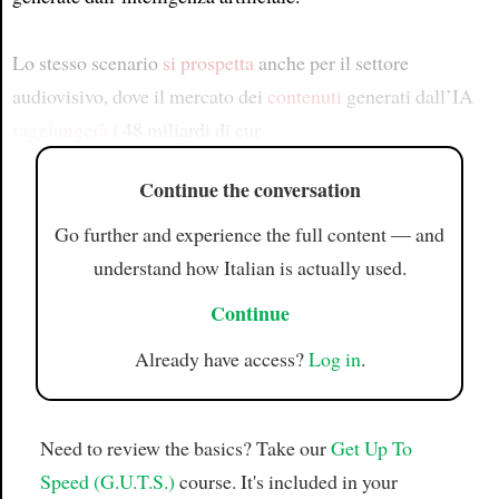
Lo stesso scenario
si prospetta
anche per il settore
audiovisivo, dove il mercato dei
contenuti
generati dall’IA
raggiungerà
i 48 miliardi di eur
Continue the conversation
Go further and experience the full content — and
understand how Italian is actually used.
Continue
Already have access?
Log in
.
Need to review the basics? Take our
Get Up To
Speed (G.U.T.S.)
course. It's included in your