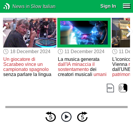
Sign In
News in Slow Italian
18 December 2024
11 December 2024
11 De
Un giocatore di
La musica generata
L'iconico
Scarabeo
vince un
dall'IA
minaccia il
Vienna
ri
campionato spagnolo
sostentamento
dei
dall'UN
senza parlare la lingua
creatori musicali
umani
patrimonio