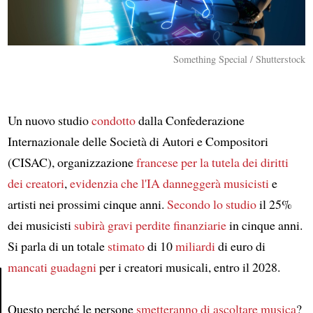
Something Special / Shutterstock
Un nuovo studio
condotto
dalla Confederazione
Internazionale delle Società di Autori e Compositori
(CISAC), organizzazione
francese
per la tutela dei diritti
dei creatori
,
evidenzia che
l'IA danneggerà
musicisti
e
artisti nei prossimi cinque anni.
Secondo lo studio
il 25%
dei musicisti
subirà gravi perdite finanziarie
in cinque anni.
Si parla di un totale
stimato
di 10
miliardi
di euro di
mancati guadagni
per i creatori musicali, entro il 2028.
Questo perché le persone
smetteranno di ascoltare musica
?
Article