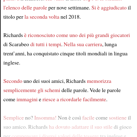
l'elenco delle parole
per nove settimane.
Si è aggiudicato
il
titolo per
la seconda volta
nel 2018.
Richards
è riconosciuto come
uno dei più grandi giocatori
di Scarabeo
di tutti i tempi
.
Nella sua carriera
, lunga
trent’anni, ha conquistato cinque titoli mondiali in lingua
inglese.
Secondo
uno dei suoi amici, Richards
memorizza
semplicemente
gli schemi
delle parole. Vede le parole
come
immagini
e
riesce a ricordarle facilmente
.
Semplice
no?
Insomma!
Non è così
facile
come
sostiene
il
suo amico. Richards
ha dovuto adattare il suo stile
di gioco
per
compensare i diversi valori delle tessere
tra inglese e