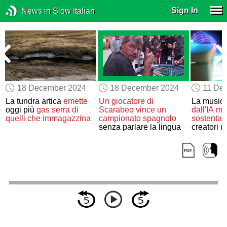
Sign In
News in Slow Italian
18 December 2024
18 December 2024
11 De
La tundra artica
emette
Un giocatore di
La musica
o
oggi più
gas serra
di
Scarabeo
vince un
dall'IA
min
quelli che immagazzina
campionato spagnolo
sostenta
senza parlare la lingua
creatori 