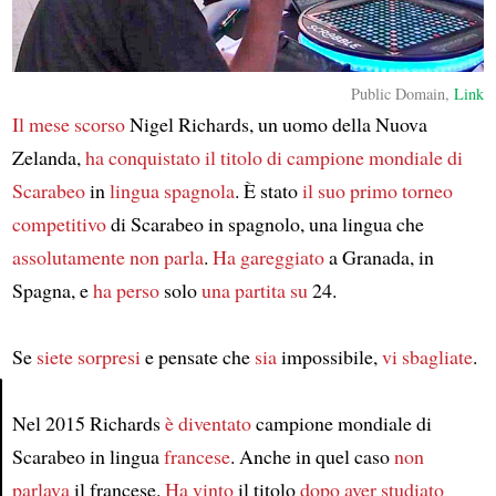
Public Domain,
Link
Il mese scorso
Nigel Richards, un uomo della Nuova
Zelanda,
ha conquistato il titolo di campione mondiale di
Scarabeo
in
lingua spagnola
. È stato
il suo primo torneo
competitivo
di Scarabeo in spagnolo, una lingua che
assolutamente non parla
.
Ha gareggiato
a Granada, in
Spagna, e
ha perso
solo
una partita su
24.
Se
siete sorpresi
e pensate che
sia
impossibile,
vi sbagliate
.
Nel 2015 Richards
è diventato
campione mondiale di
Article
Scarabeo in lingua
francese
. Anche in quel caso
non
parlava
il francese.
Ha vinto
il titolo
dopo aver studiato