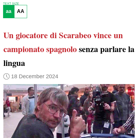
TEXT SIZE
aa
AA
Un giocatore di Scarabeo
vince un
campionato spagnolo
senza parlare la
lingua
18 December 2024