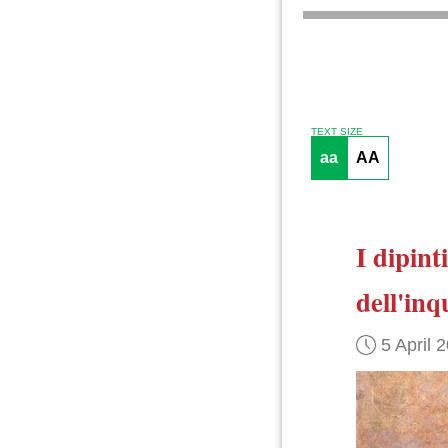
TEXT SIZE
aa
AA
I dipinti
dell'in
5 April 