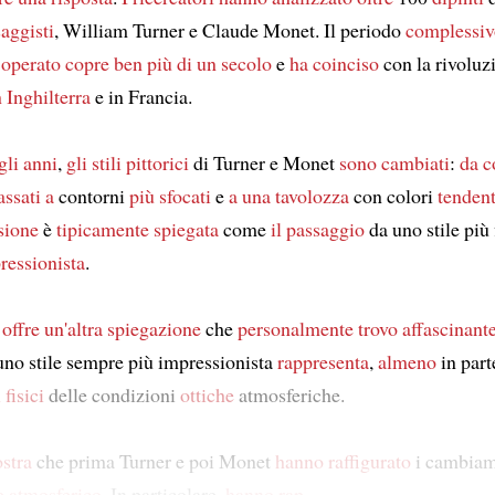
saggisti
, William Turner e Claude Monet. Il periodo
complessiv
 operato
copre
ben più di un secolo
e
ha coinciso
con la rivoluz
n Inghilterra
e in Francia.
gli anni
,
gli stili pittorici
di Turner e Monet
sono cambiati
:
da c
ssati a
contorni
più sfocati
e
a una tavolozza
con colori
tendent
sione
è
tipicamente spiegata
come
il passaggio
da uno stile più 
ressionista
.
o
offre
un'altra spiegazione
che
personalmente
trovo affascinant
uno stile sempre più impressionista
rappresenta
,
almeno
in part
fisici
delle condizioni
ottiche
atmosferiche.
stra
che prima Turner e poi Monet
hanno raffigurato
i cambiame
e atmosferico
. In particolare,
hanno rap