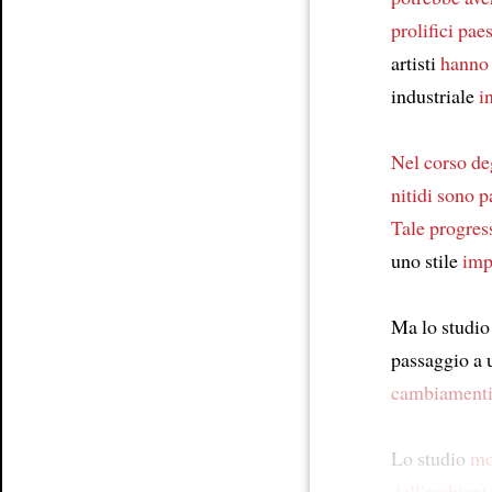
prolifici pae
artisti
hanno
industriale
i
Nel corso de
nitidi
sono pa
Tale progres
uno stile
imp
Ma lo studi
passaggio a 
cambiamenti 
Lo studio
mo
dell'ambient