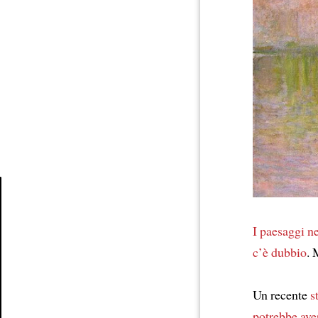
Article
I paesaggi n
c’è dubbio
.
Un recente
s
potrebbe ave