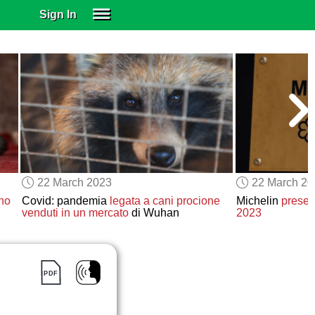
Sign In
SIGN IN
SUBSCRIBE
EDUCATIONAL LICENSES
GIFT CARDS
OTHER LANGUAGES
ABOUT US
ALEXA
22 March 2023
22 March 2
ADJUST COLORS
no
Covid: pandemia
legata a cani procione
Michelin
presen
venduti in un mercato
di Wuhan
2023