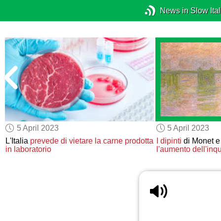
News in Slow Ital
5 April 2023
5 April 2023
L'Italia
prevede di vietare
la carne prodotta
I dipinti
di Monet e
in laboratorio
l'aumento
dell'in