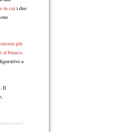
o
in cui
i due
ione
ontorni più
i al bianco
.
figurativo a
e
. Il
e,
nti storici