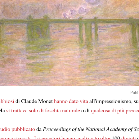
Publ
ebbiosi
di Claude Monet
hanno dato vita
all'impressionismo, s
 Ma
si trattava solo
di foschia naturale
o di
qualcosa di più preo
tudio pubblicato
da
Proceedings of the National Academy of Sc
re
una risposta
.
I ricercatori
hanno analizzato
oltre
100
dipinti
d