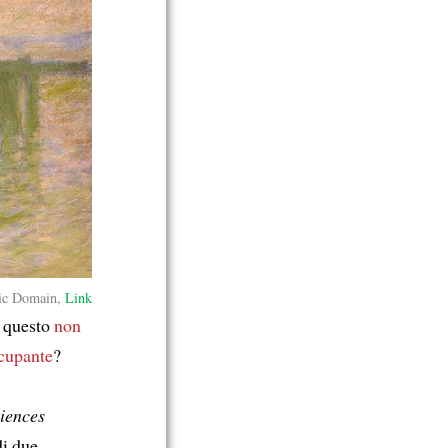
ic Domain,
Link
u questo
non
ccupante
?
iences
i due