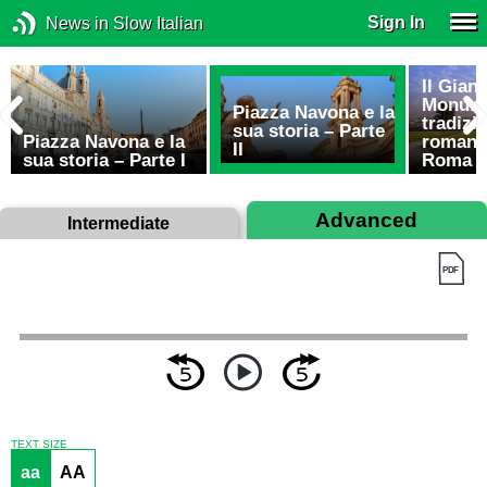
Sign In
News in Slow Italian
Il Giani
Monumen
Piazza Navona e la
tradizio
sua storia – Parte
,
Piazza Navona e la
romanti
II
sua storia – Parte I
Roma
Advanced
Intermediate
TEXT SIZE
aa
AA