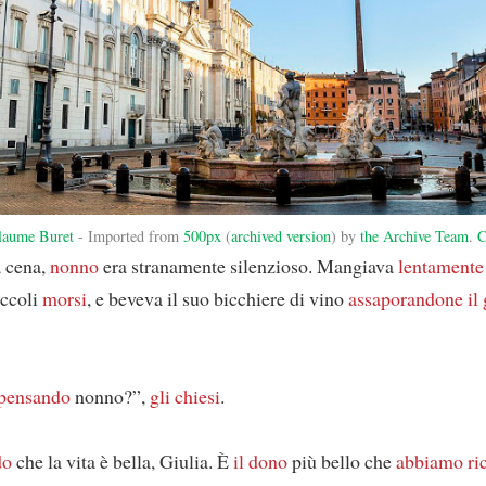
laume Buret
- Imported from
500px
(
archived version
) by
the Archive Team
.
C
a cena,
nonno
era stranamente silenzioso. Mangiava
lentamente
iccoli
morsi
, e beveva il suo bicchiere di vino
assaporandone il 
 pensando
nonno?”,
gli chiesi
.
do
che la vita è bella, Giulia. È
il dono
più bello che
abbiamo ri