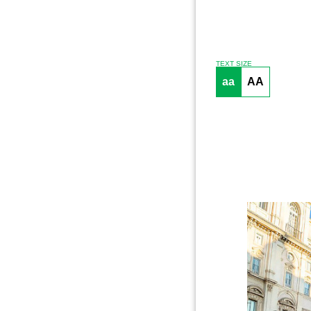
TEXT SIZE
aa
AA