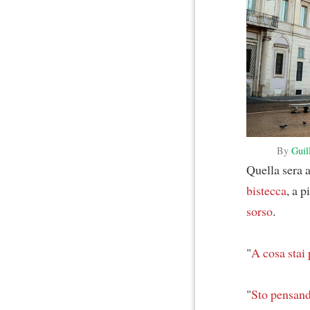
By
Guil
Quella sera 
bistecca
, a p
sorso
.
"
A cosa stai
"
Sto pensan