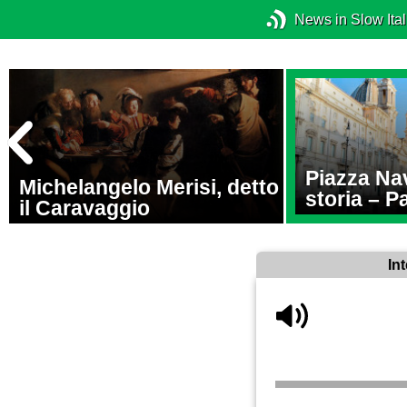
News in Slow Ital
Piazza Na
Michelangelo Merisi, detto
storia – Pa
il Caravaggio
In