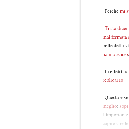
"Perchè
mi s
"
Ti sto dice
mai fermata 
belle della v
hanno senso
"In effetti n
replicai io
.
"Questo è v
meglio
:
sopr
l’importante
capire che l