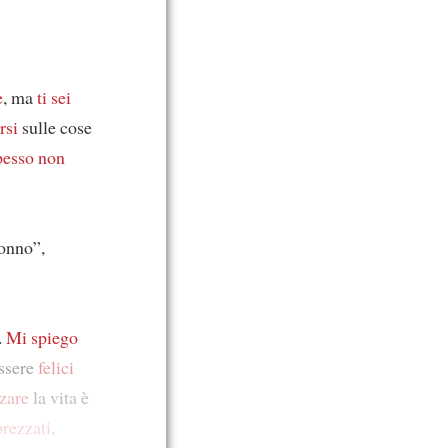
e
, ma
ti sei
rsi
sulle cose
pesso
non
nonno”,
.
Mi spiego
essere
felici
zare
la vita è
prezzati
,