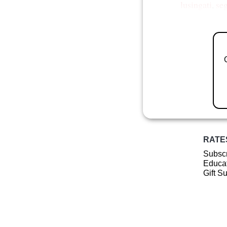
lusingati
,
se
RATE
Subscr
Educat
Gift S