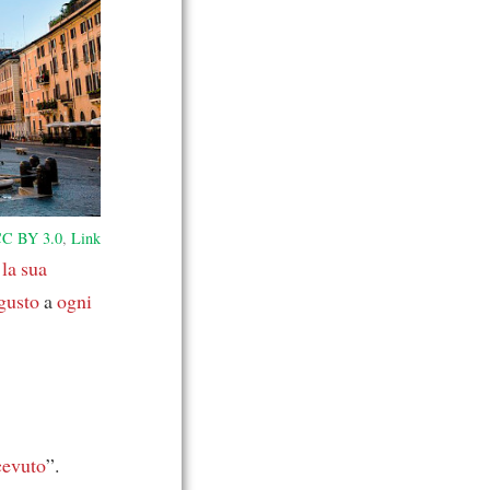
C BY 3.0
,
Link
la sua
gusto
a
ogni
cevuto
”.