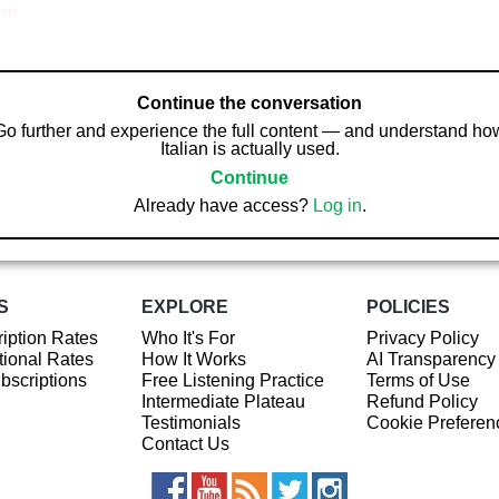
gui
Continue the conversation
Go further and experience the full content — and understand ho
Italian is actually used.
Continue
Already have access?
Log in
.
S
EXPLORE
POLICIES
iption Rates
Who It's For
Privacy Policy
ional Rates
How It Works
AI Transparency
ubscriptions
Free Listening Practice
Terms of Use
Intermediate Plateau
Refund Policy
Testimonials
Cookie Preferen
Contact Us