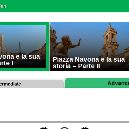
ian
vona e la sua
Piazza Navona e la sua
rte I
storia – Parte II
Advanc
termediate