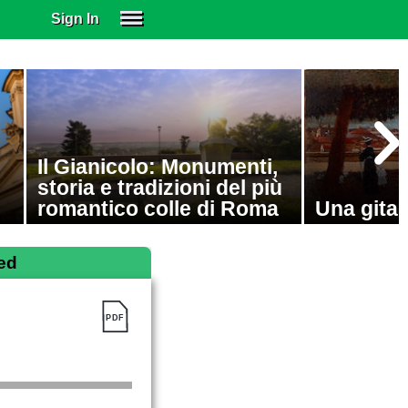
Sign In
SIGN IN
SUBSCRIBE
EDUCATIONAL LICENSES
GIFT CARDS
Il Gianicolo: Monumenti,
OTHER LANGUAGES
storia e tradizioni del più
ABOUT US
romantico colle di Roma
Una gita 
ALEXA
ADJUST COLORS
ed