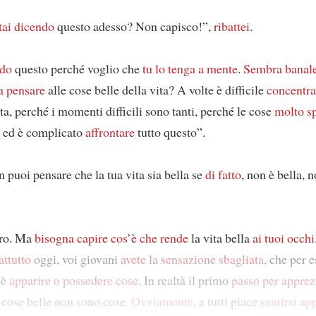
tai dicendo
questo adesso? Non capisco!”,
ribattei
.
ndo
questo perché voglio che
tu lo tenga a mente
.
Sembra banal
a pensare
alle cose belle della vita? A volte è difficile
concentra
ita, perché i momenti difficili sono tanti, perché le cose
molto s
, ed è complicato
affrontare
tutto questo”.
on puoi pensare che la tua vita sia bella se
di fatto
, non è bella, 
ero. Ma
bisogna capire
cos’è che rende
la vita bella
ai tuoi occhi
attutto
oggi, voi giovani
avete la sensazione sbagliata
, che per 
 è
apparire o possedere cose
. In realtà il primo
passo
per apprez
e cose belle non sono cose.
Ovviamente
, a tutti piace
sentirsi ap