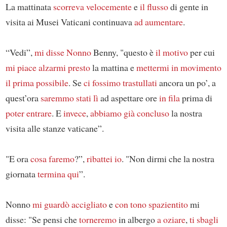
La mattinata
scorreva velocemente
e
il flusso
di gente in
visita ai Musei Vaticani continuava
ad aumentare
.
“Vedi”,
mi disse
Nonno
Benny, "questo è
il motivo
per cui
mi piace alzarmi
presto
la mattina e
mettermi in movimento
il prima possibile
. Se
ci fossimo trastullati
ancora un po’, a
quest’ora
saremmo stati lì
ad aspettare ore
in fila
prima di
poter entrare
. E
invece
,
abbiamo già concluso
la nostra
visita alle stanze vaticane”.
"E ora
cosa faremo
?”,
ribattei io
. "Non dirmi che la nostra
giornata
termina qui
”.
Nonno
mi guardò accigliato
e
con tono spazientito
mi
disse: "Se pensi che
torneremo
in albergo
a oziare
,
ti sbagli