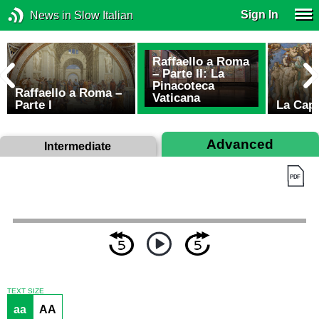
Sign In
News in Slow Italian
Raffaello a Roma
– Parte II: La
Pinacoteca
a
Raffaello a Roma –
Vaticana
Parte I
La Capp
Advanced
Intermediate
TEXT SIZE
aa
AA