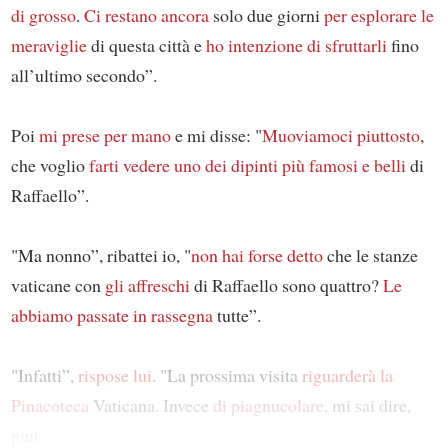
di grosso
.
Ci restano ancora
solo due giorni
per esplorare le
meraviglie
di questa città e
ho intenzione
di sfruttarli
fino
all’ultimo secondo”.
Poi
mi prese per mano
e mi disse: "
Muoviamoci
piuttosto
,
che voglio
farti vedere
uno dei dipinti più famosi e belli
di
Raffaello”.
"Ma nonno”, ribattei io, "
non hai forse detto
che le stanze
vaticane con
gli affreschi
di Raffaello sono quattro?
Le
abbiamo passate in rassegna
tutte”.
"Infatti”,
rispose lui
. "La prossima visita
riguarderà
la
Pinacoteca
Vaticana. Invece
di piagnucolare
, mi sai dire,
piut