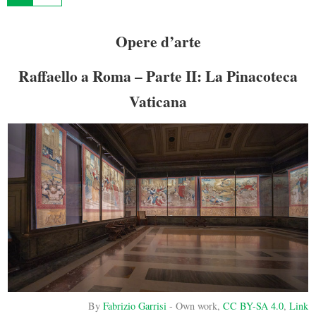
Opere d’arte
Raffaello a Roma – Parte II: La Pinacoteca
Vaticana
By
Fabrizio Garrisi
-
Own work
,
CC BY-SA 4.0
,
Link