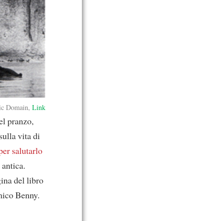
ic Domain,
Link
el pranzo,
sulla vita di
per salutarlo
 antica.
ina del libro
mico Benny.