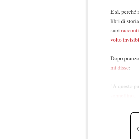
E sì, perché
libri di stori
suoi
racconti
volto invisib
Dopo pranz
mi disse
:
"A questo p
sonnellino
..