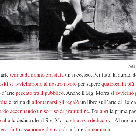
Publ
’arte
tenuta
da nonno
era stata
un successo. Per tutta la durata d
ositi
si avvicinarono al nostro tavolo
per sapere
qualcosa in più
o d’arte
pescato tra il pubblico
. Anche il Sig. Morra
si avvicinò
olta
e prima di
allontanarsi
gli regalò
un libro sull’arte di Roma
ardò
accennando un sorriso di gratitudine
. Poi
aprì
la prima pag
e alta
la dedica che il Sig. Morra
gli aveva dedicato
: - Al mio a
verci fatto assaporare
il gusto
di un’arte
dimenticata
.