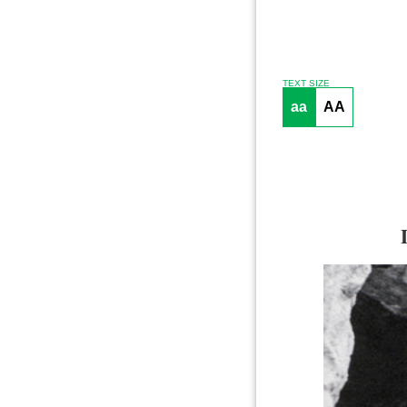
TEXT SIZE
aa
AA