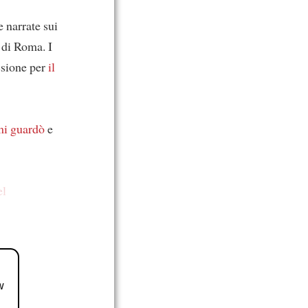
 narrate sui
 di Roma. I
ssione per
il
mi guardò
e
el
w