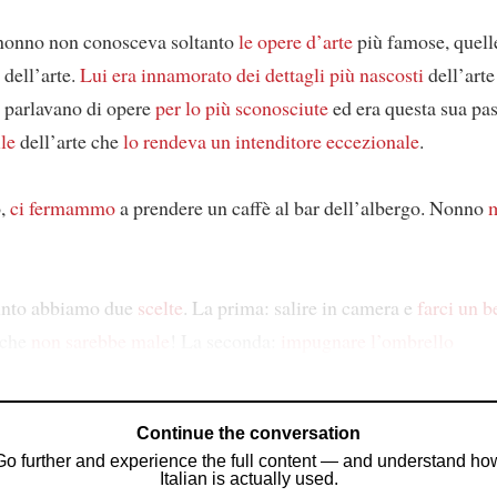
 nonno non conosceva soltanto
le opere d’arte
più famose, quelle
a dell’arte.
Lui era innamorato
dei dettagli più nascosti
dell’arte
parlavano di opere
per lo più sconosciute
ed era questa sua pa
ile
dell’arte che
lo rendeva un intenditore eccezionale
.
o,
ci fermammo
a prendere un caffè al bar dell’albergo. Nonno
unto abbiamo due
scelte
. La prima: salire in camera e
farci un b
. che
non sarebbe male
! La seconda:
impugnare l’ombrello
Continue the conversation
Go further and experience the full content — and understand ho
Italian is actually used.