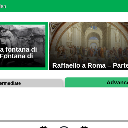
ian
la fontana di
Fontana di
Raffaello a Roma – Parte
Advanc
termediate