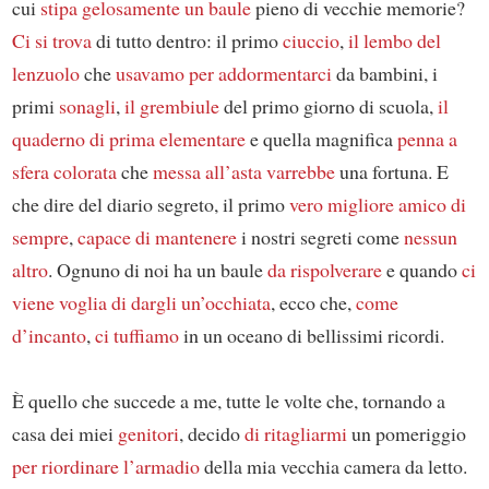
cui
stipa gelosamente
un baule
pieno di vecchie memorie?
Ci si trova
di tutto dentro: il primo
ciuccio
,
il lembo del
lenzuolo
che
usavamo per addormentarci
da bambini, i
primi
sonagli
,
il grembiule
del primo giorno di scuola,
il
quaderno di prima elementare
e quella magnifica
penna a
sfera colorata
che
messa all’asta
varrebbe
una fortuna. E
che dire del diario segreto, il primo
vero migliore amico di
sempre
,
capace di mantenere
i nostri segreti come
nessun
altro
. Ognuno di noi ha un baule
da rispolverare
e quando
ci
viene voglia
di dargli un’occhiata
, ecco che,
come
d’incanto
,
ci tuffiamo
in un oceano di bellissimi ricordi.
È quello che succede a me, tutte le volte che, tornando a
casa dei miei
genitori
, decido
di ritagliarmi
un pomeriggio
per riordinare l’armadio
della mia vecchia camera da letto.