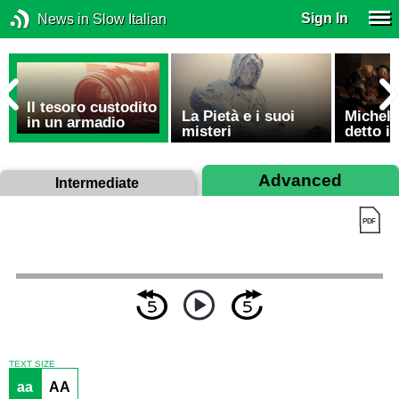
Sign In
News in Slow Italian
Il tesoro custodito
La Pietà e i suoi
Michela
in un armadio
misteri
detto i
Advanced
Intermediate
TEXT SIZE
aa
AA