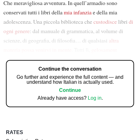
Che meravigliosa avventura. In quell’armadio sono
conservati tutti i libri della
mia infanzia
e della mia
adolescenza. Una piccola biblioteca che
custodisce
libri
di
ogni genere
: dal manuale di grammatica, al volume di
scienze, di geografia, di filosofia… di qualsiasi
altra
materia
possa venirvi in mente
. Tutti lì,
gelosament
Continue the conversation
Go further and experience the full content — and
understand how Italian is actually used.
Continue
Already have access?
Log in
.
RATES