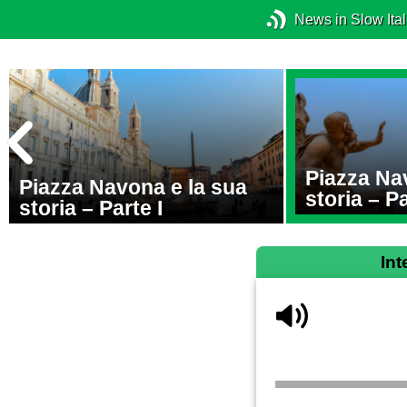
News in Slow Ital
Piazza Na
o
Piazza Navona e la sua
storia – Pa
storia – Parte I
Int