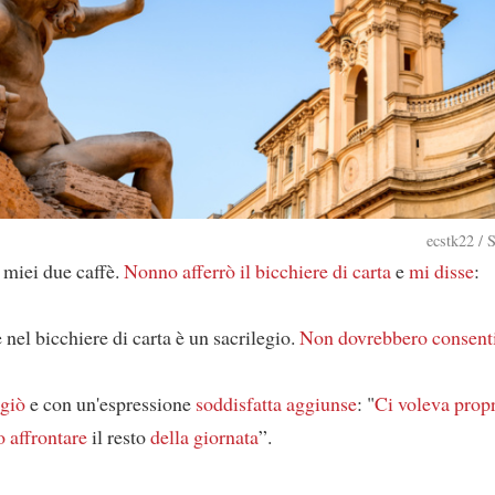
ecstk22 / 
 miei due caffè.
Nonno
afferrò il bicchiere di carta
e
mi disse
:
è nel bicchiere di carta è un sacrilegio.
Non dovrebbero consenti
ggiò
e con un'espressione
soddisfatta
aggiunse
: "
Ci voleva prop
 affrontare
il resto
della giornata
”.