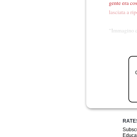
gente
era cos
lasciata a ri
“Immagino 
RATE
Subscr
Educat