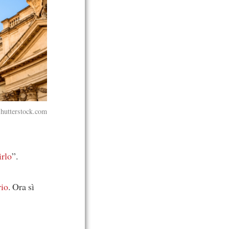
Shutterstock.com
rlo
”.
rio
. Ora sì