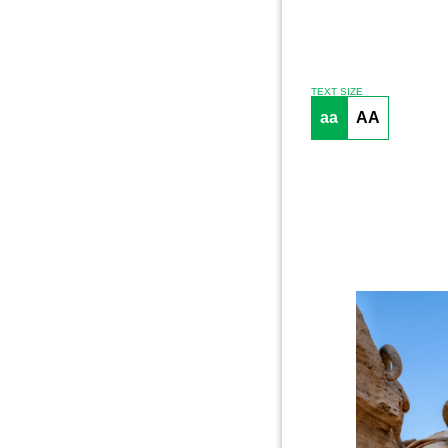
TEXT SIZE
aa
AA