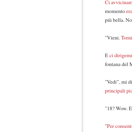
Ci avvicin
momento
er
più bella. 
"Vieni.
Torn
E
ci dirige
fontana del 
"Vedi”, mi d
principali
pi
"18? Wow. E
"
Per consent