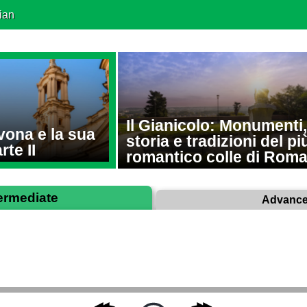
ian
Il Gianicolo: Monumenti,
vona e la sua
storia e tradizioni del pi
rte II
romantico colle di Rom
ermediate
Advanc