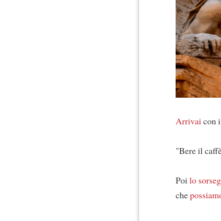
Arrivai
con i
"Bere il caff
Poi
lo sorse
che
possiamo