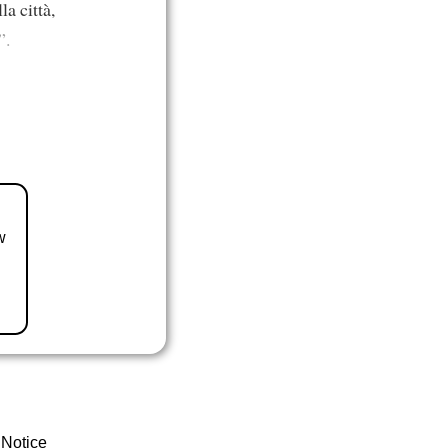
la città,
”.
w
 Notice