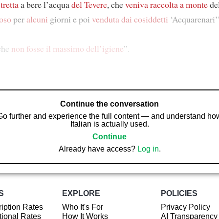
tretta
a bere l’acqua
del Tevere
, che
veniva raccolta
a monte
del
poso
per
alcuni
giorni e poi
venduta
dai cosiddetti
‘Acquarenari’
che
non fosse il massimo
dell’igiene
”.
Continue the conversation
Go further and experience the full content — and understand ho
Italian is actually used.
Continue
Already have access?
Log in
.
S
EXPLORE
POLICIES
iption Rates
Who It's For
Privacy Policy
ional Rates
How It Works
AI Transparency