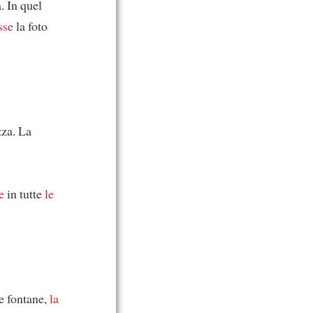
a. In quel
sse
la foto
zza. La
e
in tutte
le
e fontane,
la