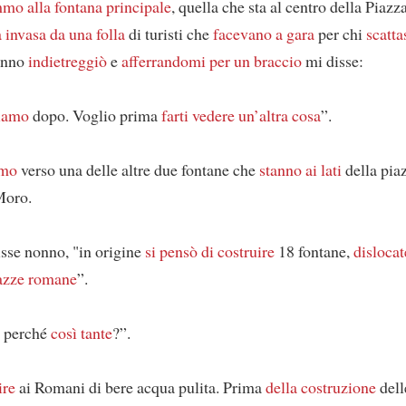
ammo
alla fontana principale
, quella che sta al centro della Piazz
a invasa
da una folla
di turisti che
facevano a gara
per chi
scatta
Nonno
indietreggiò
e
afferrandomi per un braccio
mi disse:
iamo
dopo. Voglio prima
farti vedere un’altra cosa
”.
mmo
verso una delle altre due fontane che
stanno ai lati
della pia
Moro.
isse nonno, "in origine
si pensò di costruire
18 fontane,
dislocat
azze romane
”.
 perché
così tante
?”.
ire
ai Romani di bere acqua pulita. Prima
della costruzione
dell