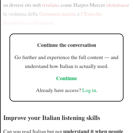
su diversi siti web
rivelano
come Harper-Mercer
idolatrasse
la violenza della
Germania nazista
e
l’Esercito
Repubblicano Irlandese
.
Continue the conversation
Go further and experience the full content — and
understand how Italian is actually used.
Continue
Already have access?
Log in
.
Improve your Italian listening skills
understand it when people
Can you read Italian but not