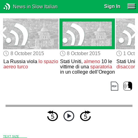
Sign In
News in Slow Italian
8 October 2015
8 October 2015
1 Octo
La Russia viola
lo spazio
Stati Uniti,
almeno
10 le
Stati Unit
aereo turco
vittime di una
sparatoria
disaccordo
in un college dell’Oregon
TEXT SIZE