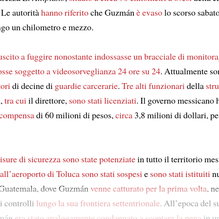
. Le autorità
hanno riferito
che Guzmán
è evaso
lo scorso sabat
ngo un chilometro e mezzo.
uscito a fuggire
nonostante indossasse un bracciale di monitor
osse soggetto a videosorveglianza 24 ore su 24
. Attualmente so
tori
di decine di
guardie carcerarie
.
Tre alti funzionari
della
stru
a
,
tra cui
il direttore,
sono stati licenziati
. Il governo messicano 
icompensa
di 60 milioni di pesos,
circa
3,8 milioni di dollari, pe
isure di sicurezza
sono state potenziate
in tutto il territorio me
dall’aeroporto di Toluca
sono stati sospesi
e
sono stati istituiti
n
l Guatemala, dove Guzmán
venne catturato per la prima volta
, n
 i controlli
lungo la sua frontiera settentrionale
. All’epoca del 
zmán
era stato analogamente condannato
a scontare la pena
in un