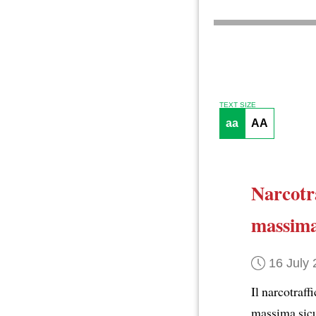
TEXT SIZE
aa
AA
Narcotr
massima
16 July
Il narcotra
massima sic