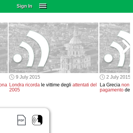
Sign In
SIGN IN
SUBSCRIBE
EDUCATIONAL LICENSES
GIFT CARDS
OTHER LANGUAGES
ABOUT US
ALEXA
9 July 2015
2 July 2015
ADJUST COLORS
zona
Londra
ricorda
le vittime degli
attentati del
La Grecia
non r
2005
pagamento
del